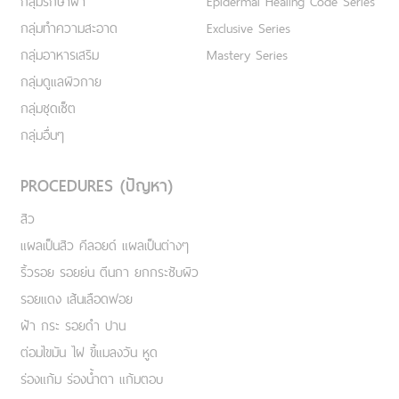
กลุ่มรักษาฝ้า
Epidermal Healing Code Series
กลุ่มทำความสะอาด
Exclusive Series
กลุ่มอาหารเสริม
Mastery Series
กลุ่มดูแลผิวกาย
กลุ่มชุดเซ็ต
กลุ่มอื่นๆ
PROCEDURES (ปัญหา)
สิว
แผลเป็นสิว คีลอยด์ แผลเป็นต่างๆ
ริ้วรอย รอยย่น ตีนกา ยกกระชับผิว
รอยแดง เส้นเลือดฟอย
ฝ้า กระ รอยดำ ปาน
ต่อมไขมัน ไฝ ขี้แมลงวัน หูด
ร่องแก้ม ร่องน้ำตา แก้มตอบ