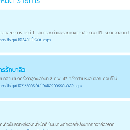
ั้งหมด
รายการ
ารแต่ละบริการ ดังนี้ 1. รักษารอยดำและรอยแดงจากสิว ด้วย IPL หมดกังวลกับปั..
com
/th/qa/16124/ค่าใช้จ่าย.aspx
าร
รักษาสิว
มที่นัดครั้งล่าสุดเมื่อวันที่ 8 ก.พ. 47 ครั้งที่สามหมอนัดอีก ดิฉันก็ไม่...
com
/th/qa/10715/การเว้นช่วงของการรักษาสิว.aspx
ะคือเป็นสิวที่หลีงอ่ะคะที่หน้าก็เป็นนะคะแต่กังวลที่หลังมากกกว่าคืออยาก...