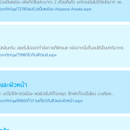
เป็นหย่อม เพิ่งเกิดขึ้นประมาณ 2 เดือนที่แล้ว แต่ตอนนั้นไม่ได้สนใจมาก เพ...
com
/th/qa/7278/ผมร่วงเป็นหย่อม-Alopecia-Areate.aspx
่หลับครับ เลยเริ่มไปออกกำลังกายที่ฟิตเนส หลังจากนั้นก็นอนได้เป็นปกติมากข...
com
/th/qa/7998/สิวกับฟิตเนส.aspx
วและผิวหน้า
ะ แต่ไม่ได้หาต่อเนื่อง พอผิวเริ่มดีก็จะหยุด สักพักก็จะเป็นใหม่ บางทีแพ...
com
/th/qa/8943/คำถามเกี่ยวกับสิวและผิวหน้า.aspx