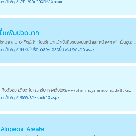
com
/th/qa/17912/รักษาสิวที่หลัง.aspx
ขึ้นเพิ่มปวดมาก
้ประมาณ 3 อาทิตย์ค่ะ ก่อนรักษาหน้าเป็นสิวรอบขอบหน้าและหน้าผากค่ะ เป็นอุดต..
com
/th/qa/18473/ไปรักษาสิว-แต่สิวขึ้นเพิ่มปวดมาก.aspx
n คือตัวอยาเดียวกันไหมครับ ทางเว็บไซต์www.pharmacy.mahidol.ac.th/th/kn...
com
/th/qa/19699/ยา-isonin10.aspx
 Alopecia Areate