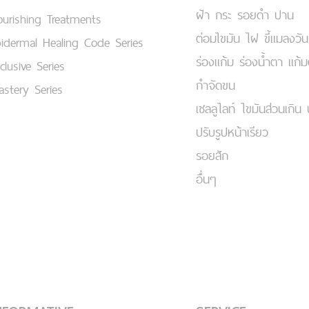
ฝ้า กระ รอยดำ ปาน
urishing Treatments
ต่อมไขมัน ไฝ ขี้แมลงวัน
idermal Healing Code Series
ร่องแก้ม ร่องน้ำตา แก้
clusive Series
กำจัดขน
stery Series
เชลลูไลท์ ไขมันส่วนเกิน 
ปรับรูปหน้าเรียว
รอยสัก
อื่นๆ