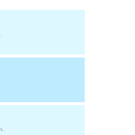
..
...