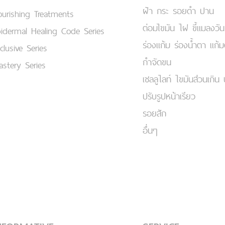
ฝ้า กระ รอยดำ ปาน
urishing Treatments
ต่อมไขมัน ไฝ ขี้แมลงวัน
idermal Healing Code Series
ร่องแก้ม ร่องน้ำตา แก้
clusive Series
กำจัดขน
stery Series
เชลลูไลท์ ไขมันส่วนเกิน 
ปรับรูปหน้าเรียว
รอยสัก
อื่นๆ