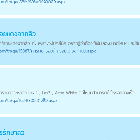
com
/th/qa/7295/รอยแดงจากสิว.aspx
อยแดง
จากสิว
ำ/
รอยแดง
จากสิว ค่ะ เพราะจะไปคลีนิค อยากรู้ว่าต้องใช้เงินเยอะขนาดไหน? และใช้เ.
com
/th/qa/15087/ค่ารักษารอยดำ-รอยแดงจากสิว.aspx
ทราบว่าระหว่าง Lax-1 , Lax3 , Acne White ตัวไหนที่สามารถทำให้รอยจางเร็ว ...
com
/th/qa/1634/รอยแดงสิว.aspx
รรักษาสิว