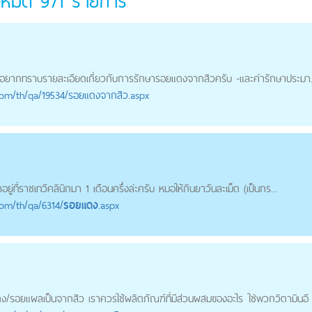
้งหมด
971
รายการ
-อยากทราบรายละเอียดเกี่ยวกับการรักษา
รอยแดง
จากสิวครับ -และค่ารักษาประมา.
com
/th/qa/19534/รอยแดงจากสิว.aspx
ยู่ที่ราชเทวีคลินิกมา 1 เดือนครึ่งล่ะครับ หมอให้กินยาวันละเม็ด (เป็นกร...
com
/th/qa/6314/
รอยแดง
.aspx
ดง
/รอยแผลเป็นจากสิว เราควรใช้ผลิตภัณฑ์ที่มีส่วนผสมของอะไร ใช่พวกวิตามินอี ร