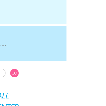
sca...
GO
ALL