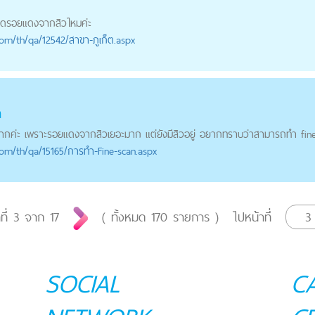
ลด
รอยแดงจากสิว
ไหมค่ะ
com
/th/qa/12542/สาขา-ภูเก็ต.aspx
n
ากค่ะ เพราะ
รอยแดงจากสิว
เยอะมาก แต่ยังมีสิวอยู่ อยากทราบว่าสามารถทำ fine 
com
/th/qa/15165/การทำ-Fine-scan.aspx
ที่
3
จาก
17
( ทั้งหมด
170
รายการ )
ไปหน้าที่
SOCIAL
C