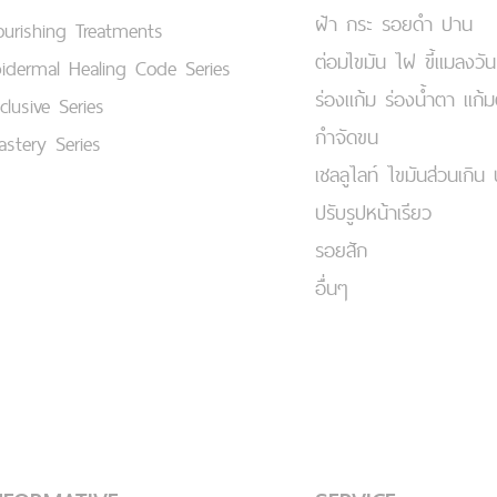
ฝ้า กระ รอยดำ ปาน
urishing Treatments
ต่อมไขมัน ไฝ ขี้แมลงวัน
idermal Healing Code Series
ร่องแก้ม ร่องน้ำตา แก้
clusive Series
กำจัดขน
stery Series
เชลลูไลท์ ไขมันส่วนเกิน 
ปรับรูปหน้าเรียว
รอยสัก
อื่นๆ