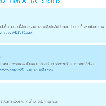
ิว" ทั้งหมด
170
รายการ
ับขึ้นมา ตอนนี้อักเสบ
รอยแดงจากสิว
ก็กลับไปทานยาต่อ แบบนี้จะหายโดยไม่ทาน...
com
/th/qa/4521/สิว.aspx
ว
มี
รอยแดงจากสิว
จนเป็นหลุมลึกด้วยค่ะ อยากทราบว่าจะมีวิธีรักษายังไงคะ
com
/th/qa/6385/ริ้วรอยแดงจากสิว.aspx
ากสิว
หายเร็วมั้ยค่ะ โดยที่ไม่ต้องใช้การเลเซอร์