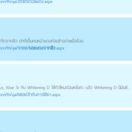
com
/th/qa/20303/รอยแดง.aspx
เกิดจากสิว ปกติเป็นคนหน้าแดงค่อนข้างง่ายเมื่อร้อน
com
/th/qa/10188/
รอยแดงจากสิว
.aspx
 Aloe Si กับ Whitening D ใช้ตัวไหนก่อนหลังคะ แล้ว Whitening D นี่มันช่...
com
/th/qa/6826/ลำดับการใช้ยา.aspx