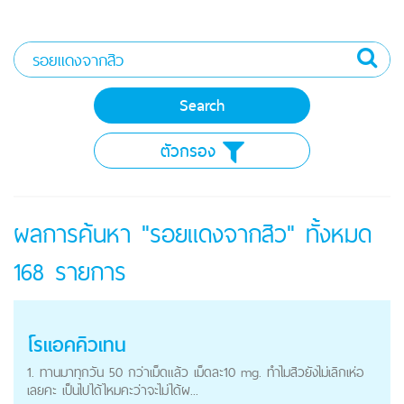
ตัวกรอง
ผลการค้นหา "รอยแดงจากสิว" ทั้งหมด
168
รายการ
โรแอคคิวเทน
1. ทานมาทุกวัน 50 กว่าเม็ดแล้ว เม็ดละ10 mg. ทำไมสิวยังไม่เลิกเห่อ
เลยคะ เป็นไปได้ไหมคะว่าจะไม่ได้ผ...