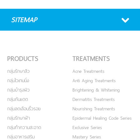
SITEMAP
PRODUCTS
TREATMENTS
กลุ่มรักษาสิว
Acne Treatments
กลุ่มไวเทนนิ่ง
Anti Aging Treatments
กลุ่มบำรุงผิว
Brightening & Whitening
กลุ่มกันแดด
Dermatitis Treatments
กลุ่มลดเลือนริ้วรอย
Nourishing Treatments
กลุ่มรักษาฝ้า
Epidermal Healing Code Series
กลุ่มทำความสะอาด
Exclusive Series
กลุ่มอาหารเสริม
Mastery Series