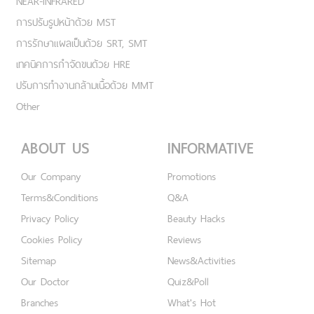
NEAR-INFRARED
การปรับรูปหน้าด้วย MST
การรักษาแผลเป็นด้วย SRT, SMT
เทคนิคการกำจัดขนด้วย HRE
ปรับการทำงานกล้ามเนื้อด้วย MMT
Other
ABOUT US
INFORMATIVE
Our Company
Promotions
Terms&Conditions
Q&A
Privacy Policy
Beauty Hacks
Cookies Policy
Reviews
Sitemap
News&Activities
Our Doctor
Quiz&Poll
Branches
What's Hot