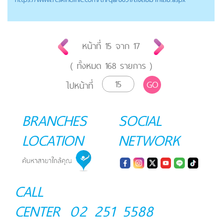
หน้าที่
15
จาก
17
( ทั้งหมด
168
รายการ )
GO
ไปหน้าที่
BRANCHES
SOCIAL
LOCATION
NETWORK
CALL
CENTER
02 251 5588