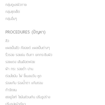
กลุ่มดูแลผิวกาย
กลุ่มชุดเซ็ต
กลุ่มอื่นๆ
PROCEDURES (ปัญหา)
สิว
แผลเป็นสิว คีลอยด์ แผลเป็นต่างๆ
ริ้วรอย รอยย่น ตีนกา ยกกระชับผิว
รอยแดง เส้นเลือดฟอย
ฝ้า กระ รอยดำ ปาน
ต่อมไขมัน ไฝ ขี้แมลงวัน หูด
ร่องแก้ม ร่องน้ำตา แก้มตอบ
กำจัดขน
เชลลูไลท์ ไขมันส่วนเกิน ปรับรูปร่าง
ปรับรูปหน้าเรียว