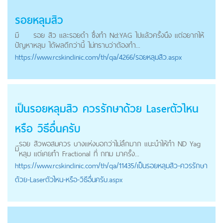
รอยหลุม
สิว
มี
รอย
สิว และรอยดำ ซึ่งทำ Nd:YAG ไปแล้วครั้งนึง แต่อยากให้
ปัญหา
หลุม
ได้ผลดีกว่านี้ ไม่ทราบว่าต้องทำ...
https://
www.rcskinclinic.com
/th/qa/4266/รอยหลุมสิว.aspx
เป็น
รอยหลุม
สิว ควรรักษาด้วย Laserตัวไหน
หรือ วิธีอื่นครับ
รอย
สิวพอสมควร บางแห่งบอกว่าไม่ลึกมาก แนะนำให้ทำ ND Yag
มี
หลุม
แต่เคยทำ Fractional ที่ กทม มาครั้ง...
https://
www.rcskinclinic.com
/th/qa/11435/เป็นรอยหลุมสิว-ควรรักษา
ด้วย-Laserตัวไหน-หรือ-วิธีอื่นครับ.aspx