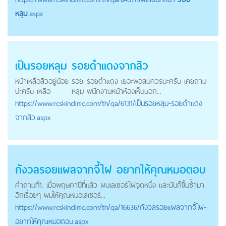
หลุม
.aspx
เป็น
รอยหลุม
รอยดำแดงจากสิว
หน้าเหลือสิวอยู่น้อย
รอย
รอยดำแดง เยอะพอสมควรนะครับ เคยถาม
น่ะครับ เหลือ
หลุม
พนักงานหน้าห้องเห็นบอก...
https://
www.rcskinclinic.com
/th/qa/6131/เป็นรอยหลุม-รอยดำแดง
จากสิว.aspx
กังวลรอยแผลจากจี้ไฝ อยากให้คุณหมอตอบ
คำถามที่1. เมื่อพฤษภาปีที่แล้ว ผมเลเซอร์ไฝจุดหนึ่ง และมันก็ขึ้นซ้ำมา
อีกเรื่อยๆ ผมให้คุณหมอเลเซอร์...
https://
www.rcskinclinic.com
/th/qa/16636/กังวลรอยแผลจากจี้ไฝ-
อยากให้คุณหมอตอบ.aspx