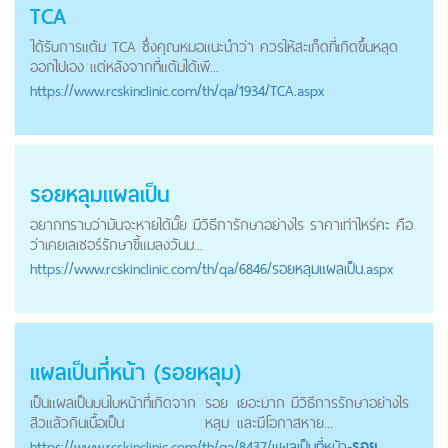
TCA
ได้รับการแต้ม TCA ซึ่งคุณหมอแนะนำว่า ควรให้สะเก็ดที่เกิดขึ้นหลุด
ออกไปเอง แต่หลังจากที่แต้มได้เพี...
https://
www.rcskinclinic.com
/th/qa/1934/TCA.aspx
รอยหลุม
แผลเป็น
อยากทราบว่ามันจะหายได้มั๊ย มีวิธีการักษาอย่างไร ราคาเท่าไหร่คะ คือ
ว่าเคยเลเซอร์รักษาขี้แมลงวันม...
https://
www.rcskinclinic.com
/th/qa/6846/รอยหลุมแผลเป็น.aspx
แผลเป็นที่หน้า (
รอยหลุม
)
เป็นแผลเป็นบนใบหน้าที่เกิดจาก
รอย
เยอะมาก มีวิธีการรักษาอย่างไร
สิวแล้วกินเนื้อเป็น
หลุม
และมีโอกาสหาย...
https://
www.rcskinclinic.com
/th/qa/8437/แผลเป็นที่หน้า-
รอย