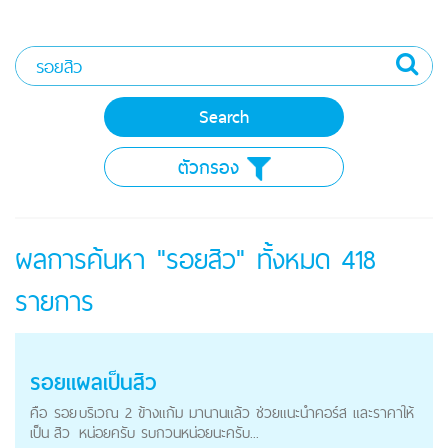
ตัวกรอง
ผลการค้นหา "รอยสิว" ทั้งหมด
418
รายการ
รอยแผลเป็นสิว
คือ
รอย
บริเวณ 2 ข้างแก้ม มานานแล้ว ช่วยแนะนำคอร์ส และราคาให้
เป็น
สิว
หน่อยครับ รบกวนหน่อยนะครับ...