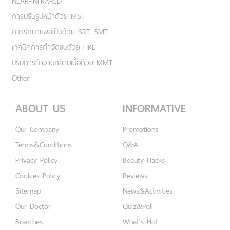
NEAR-INFRARED
การปรับรูปหน้าด้วย MST
การรักษาแผลเป็นด้วย SRT, SMT
เทคนิคการกำจัดขนด้วย HRE
ปรับการทำงานกล้ามเนื้อด้วย MMT
Other
ABOUT US
INFORMATIVE
Our Company
Promotions
Terms&Conditions
Q&A
Privacy Policy
Beauty Hacks
Cookies Policy
Reviews
Sitemap
News&Activities
Our Doctor
Quiz&Poll
Branches
What's Hot