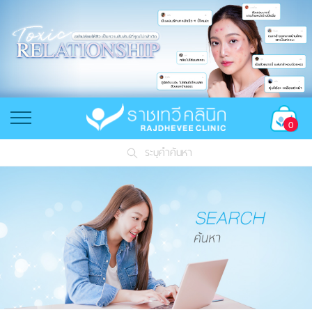
0
ระบุคำค้นหา