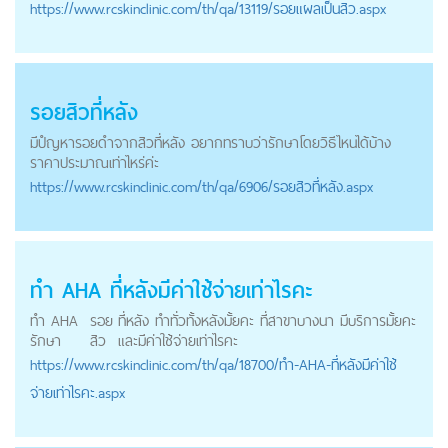
https://
www.rcskinclinic.com
/th/qa/13119/รอยแผลเป็นสิว.aspx
รอยสิว
ที่หลัง
มีปํญหารอยดำจากสิวที่หลัง อยากทราบว่ารักษาโดยวิธีไหนได้บ้าง
ราคาประมาณเท่าไหร่ค่ะ
https://
www.rcskinclinic.com
/th/qa/6906/รอยสิวที่หลัง.aspx
ทำ AHA ที่หลังมีค่าใช้จ่ายเท่าไรคะ
ทำ AHA
รอย
ที่หลัง ทำทั่วทั้งหลังมั้ยคะ ที่สาขาบางนา มีบริการมั้ยคะ
รักษา
สิว
และมีค่าใช้จ่ายเท่าไรคะ
https://
www.rcskinclinic.com
/th/qa/18700/ทำ-AHA-ที่หลังมีค่าใช้
จ่ายเท่าไรคะ.aspx