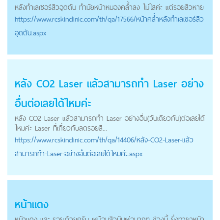
หลังทำเลเซอร์สิวอุดตัน ทำมัยหน้าหมองคล้ำลง ไม่ใสค่ะ แต่
รอยสิว
หาย
https://
www.rcskinclinic.com
/th/qa/17566/หน้าคล้ำหลังทำเลเซอร์สิว
อุดตัน.aspx
หลัง CO2 Laser แล้วสามารถทำ Laser อย่าง
อื่นต่อเลยได้ไหมค่ะ
หลัง CO2 Laser แล้วสามารถทำ Laser อย่างอื่น(วันเดียวกัน)ต่อเลยได้
ไหมค่ะ Laser ที่เกี่ยวกับลดรอยสิ...
https://
www.rcskinclinic.com
/th/qa/14406/หลัง-CO2-Laser-แล้ว
สามารถทำ-Laser-อย่างอื่นต่อเลยได้ไหมค่ะ.aspx
หน้าแดง
หน้าแดง และ
รอย
ด้วยครับ เหมือนสิวมันเห่อมากๆ ช่วงนี้ ยิ่งทายาหน้า