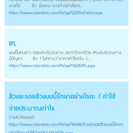
แดงทั้ง
สิว
ยิ่งแดง ควรทำอย่างไรคร...
https://
www.rcskinclinic.com
/th/qa/1229/หน้าแดง.aspx
IPL
ผมเป็นคนขาว
รอย
แค่บริเวณคาง อยากรักษาด้วย IPLแค่บริเวณคาง
มีปัญหา
สิว
1.ไม่ทราบว่าราคาเท่าไรครับ 2....
https://
www.rcskinclinic.com
/th/qa/11428/IPL.aspx
สิวและ
รอยสิว
แบบนี้รักษาอย่างไรคะ / ค่าใช้
จ่ายประมาณเท่าไร
ตามหัวข้อเลยค่ะ
https://
www.rcskinclinic.com
/th/qa/16048/สิวและรอยสิวแบบนี้รักษา
อย่างไรคะ-ค่าใช้จ่ายประมาณเท่าไร.aspx