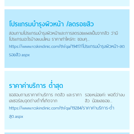
โปรแกรมบำรุงผิวหน้า /ลด
รอยสิว
สอบถามโปรแกรมบำรุงผิวหน้าและการลดรอยแผลเป็นจากสิว ว่ามี
โปรแกรมอะไรบ้างแบบไหน ราคาเท่าไหร่คะ ขอบคุ...
https://
www.rcskinclinic.com
/th/qa/19417/โปรแกรมบำรุงผิวหน้า-ลด
รอยสิว.aspx
ราคาค่าบริการ ต่ำสุด
ขอสอบถามราคาค่าบริการ กดสิว และราคา
รอย
หน่อยค่ะ พอดีว่างบ
เลเซอร์ลบจุดด่างดำที่เกิดจาก
สิว
น้อยเลยอย...
https://
www.rcskinclinic.com
/th/qa/19284/ราคาค่าบริการ-ต่ำ
สุด.aspx