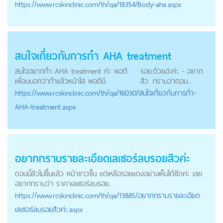
https://
www.rcskinclinic.com
/th/qa/18354/Body-aha.aspx
สนใจเกี่ยวกับการทำ AHA treatment
สนใจอยากทำ AHA treatment ค่ะ พอดี
รอย
ด้วยอ่ะค่ะ - อยาก
เพื่อนบอกว่าทำแล้วหน้าใส พอดีมี
สิว
ทราบว่าตอน...
https://
www.rcskinclinic.com
/th/qa/16030/สนใจเกี่ยวกับการทำ-
AHA-treatment.aspx
อยากทราบรายละเอียดเลเซอร์ลบ
รอยสิว
ค่ะ
ตอนนี้สิวไม่ขึ้นแล้ว หน้าขาวขึ้น แต่เหลือรอยแดงอย่างเห็นได้ชัดค่ะ เลย
อยากทราบว่า ราคาเลเซอร์ลบรอย...
https://
www.rcskinclinic.com
/th/qa/13885/อยากทราบรายละเอียด
เลเซอร์ลบรอยสิวค่ะ.aspx