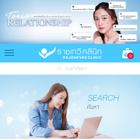
0
ระบุคำค้นหา