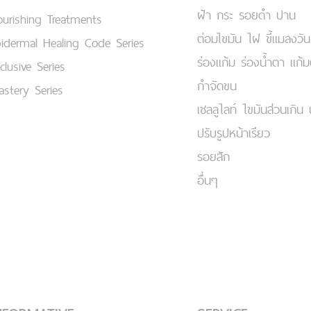
ฝ้า กระ รอยดำ ปาน
urishing Treatments
ต่อมไขมัน ไฝ ขี้แมลงวัน
idermal Healing Code Series
ร่องแก้ม ร่องน้ำตา แก้
clusive Series
กำจัดขน
stery Series
เชลลูไลท์ ไขมันส่วนเกิน 
ปรับรูปหน้าเรียว
รอยสัก
อื่นๆ