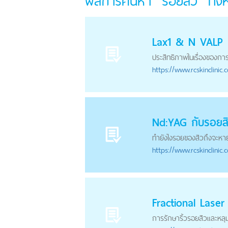
ผลการค้นหา "รอยสิว" ทั้
Lax1 & N VALP
ประสิทธิภาพในเรื่องของกา
https://
www.rcskinclinic.
Nd:YAG กับ
รอยส
ทำยังไงรอยของสิวถึงจะหาย
https://
www.rcskinclinic.
Fractional Lase
การรักษาริ้ว
รอยสิว
และหลุ