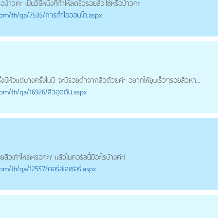
่าวคะ เป็นวิธีหนึ่งที่ทำให้ลดริ้ว
รอยสิว
ใช่หรือป่าวคะ
com
/th/qa/7535/การทำไอออนโต.aspx
ั้งมีหัวแต่บางครั้งไมมี จะมีรอยดำจากสิวด้วยค่ะ อยากให้ยุบเร็วๆ
รอยสิว
หา...
com
/th/qa/16926/สิวอุดตัน.aspx
ยสิว
เท่าไหร่เหรอค่ะ? แล้วในคอร์สนี้มีอะไรบ้างค่ะl
com
/th/qa/12557/คอร์สเลเซอร์.aspx