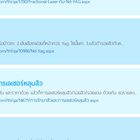
com
/th/qa/5190/Fractional-Laser-กับ-Nd-YAG.aspx
ือป่าวคะ 2.เส้นเลือดฝอยที่หน้าควร Yag ใชมั๊ยคะ 3.แล้วถ้า
รอยสิว
กับห...
com
/th/qa/10986/Nd-Yag.aspx
ารเลเซอร์หลุมสิว
คับ เเละราคาด้วย แล้วก็การเลเซอร์หลุมสิว/
รอยสิว
/รอยเเดง ด้วยคับ ขอรายละเ...
com
/th/qa/14671/การรักษาสิวเเละการเลเซอร์หลุมสิว.aspx