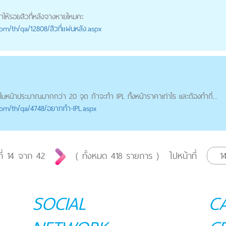
ำให้
รอยสิว
ที่หลังจางหายไหมคะ
com
/th/qa/12808/สิวที่แผ่นหลัง.aspx
ี่ใบหน้าประมาณมากกว่า 20 จุด ถ้าจะทำ IPL ทั้งหน้าราคาเท่าไร เเละต้องทำกี่...
com
/th/qa/4748/อยากทำ-IPL.aspx
ที่
14
จาก
42
( ทั้งหมด
418
รายการ )
ไปหน้าที่
SOCIAL
C