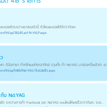
งหมด
418
รายการ
รลบ
รอยสิว
ระหว่างยาสองตัวนี้ ตัวไหนลบรอยได้ดีกว่ากันคะ
com
/th/qa/3824/Lax1-N-VALP.aspx
ิว
คะ ดิฉันทายา ทำทรีทเมนท์ทุกอาทิตย์ รวมทั้ง ทำ Nd:YAG มาสองครั้งแล้วค่ะ เป..
com
/th/qa/5465/Nd-YAG-กับรอยสิว.aspx
r กับ Nd:YAG
มสิว ระหว่างการทำ Fractional และ Nd:YAG แบบไหนให้ผลเร็วกว่ากันคะ ระยะ...