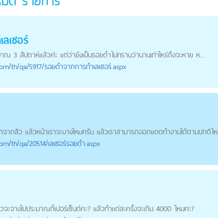
งหมด
รายการ
ลเซอร์
าณ 3 สัปดาห์แล้วค่ะ แต่ว่ายังเป็น
รอยดำ
ไม่ทราบว่านานเท่าไหร่ถึงจะหาย ห...
com
/th/qa/5917/รอยดำจากการทำเลเซอร์.aspx
ำ
จากสิว แล้วหน้าเราจะบางไหมครับ แล้วเราสามารถออกแดดทำงานได้ตามปกติไห
com
/th/qa/20514/เลเซอร์รอยดำ.aspx
้วจะจางไปประมาณกี่เปอร์เซ็นต์คะ? แล้วทำแต่ละครั้งจะเกิน 4000 ไหมคะ?