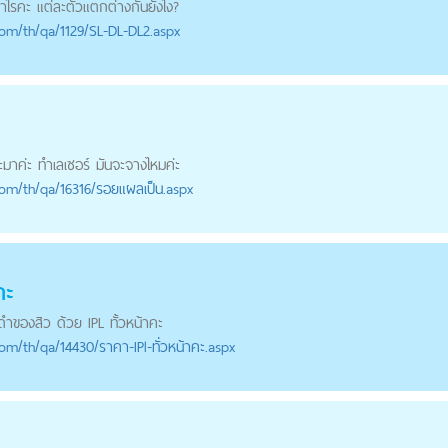
ท่าไรคะ แต่ละตัวแตกต่างกันยังไง?
com
/th/qa/1129/SL-DL-DL2.aspx
อะมาค่ะ ทำเลเซอร์ มันจะจางไหมค่ะ
com
/th/qa/16316/รอยแผลเป็น.aspx
คะ
ดำ
ของสิว ด้วย IPL ทั้วหน้าคะ
com
/th/qa/14430/ราคา-IPl-ทั่วหน้าคะ.aspx