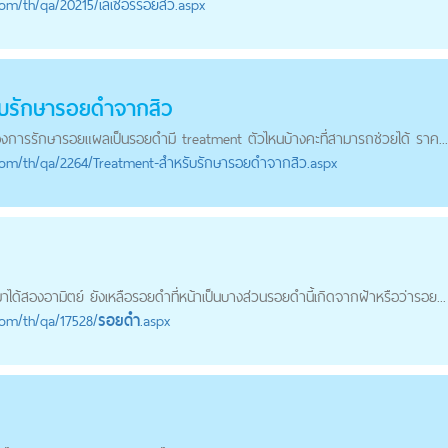
com
/th/qa/20215/เลเซอร์รอยสิว.aspx
บรักษา
รอยดำ
จากสิว
้องการรักษารอยแผลเป็น
รอยดำ
มี treatment ตัวไหนบ้างคะที่สามารถช่วยได้ ราค...
com
/th/qa/2264/Treatment-สำหรับรักษารอยดำจากสิว.aspx
ได้สองอามิตย์ ยังเหลือ
รอยดำ
ที่หน้าเป็นบางส่วน
รอยดำ
นี้เกิดจากฝ้าหรือว่ารอย...
com
/th/qa/17528/
รอยดำ
.aspx