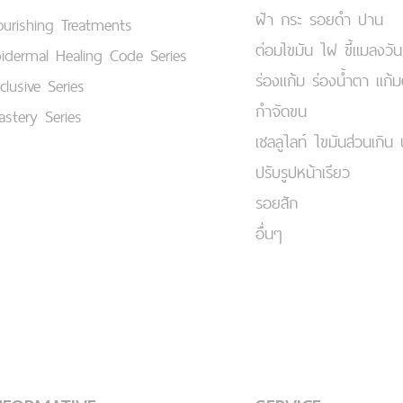
ฝ้า กระ รอยดำ ปาน
urishing Treatments
ต่อมไขมัน ไฝ ขี้แมลงวัน
idermal Healing Code Series
ร่องแก้ม ร่องน้ำตา แก้
clusive Series
กำจัดขน
stery Series
เชลลูไลท์ ไขมันส่วนเกิน 
ปรับรูปหน้าเรียว
รอยสัก
อื่นๆ