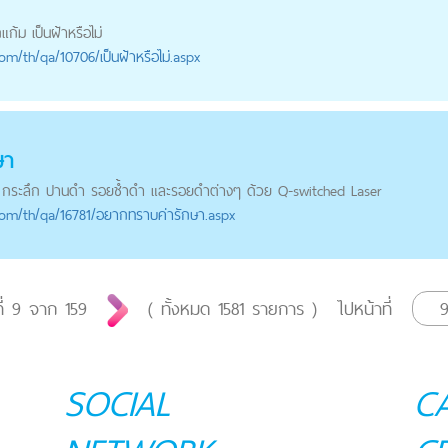
แก้ม เป็นฝ้าหรือไม่
com
/th/qa/10706/เป็นฝ้าหรือไม่.aspx
ษา
กระลึก ปานดำ รอยช้ำดำ และ
รอยดำ
ต่างๆ ด้วย Q-switched Laser
com
/th/qa/16781/อยากทราบค่ารักษา.aspx
ี่
9
จาก
159
( ทั้งหมด
1581
รายการ )
ไปหน้าที่
SOCIAL
C