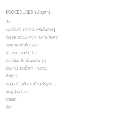
PROCEDURES (ปัญหา)
สิว
แผลเป็นสิว คีลอยด์ แผลเป็นต่างๆ
ริ้วรอย รอยย่น ตีนกา ยกกระชับผิว
รอยแดง เส้นเลือดฟอย
ฝ้า กระ รอยดำ ปาน
ต่อมไขมัน ไฝ ขี้แมลงวัน หูด
ร่องแก้ม ร่องน้ำตา แก้มตอบ
กำจัดขน
เชลลูไลท์ ไขมันส่วนเกิน ปรับรูปร่าง
ปรับรูปหน้าเรียว
รอยสัก
อื่นๆ