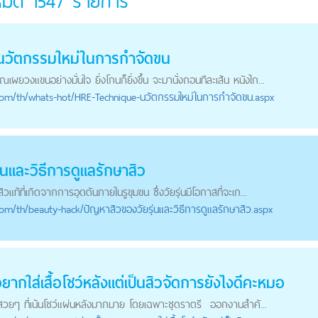
งหมด
1547
รายการ
นวัตกรรมใหม่ในการกำจัดขน
วงแขนอย่างมั่นใจ ยิ่งโกนก็ยิ่งขึ้น จะมานั่งถอนทีละเส้น หนังไก...
com
/th/whats-hot/HRE-Technique-นวัตกรรมใหม่ในการกำจัดขน.aspx
่นและวิธีการดูแลรักษาสิว
ละสิวแท้ที่เกิดจากการอุดตันภายในรูขุมขน ซึ่งวัยรุ่นมีโอกาสที่จะเก...
com
/th/beauty-hack/ปัญหาสิวของวัยรุ่นและวิธีการดูแลรักษาสิว.aspx
ยากใส่เสื้อโชว์หลังแต่เป็นสิวจัดการยังไงดีคะหมอ
อผ้าสวยๆ ที่เน้นโชว์แผ่นหลังมากมาย โดยเฉพาะชุดราตรี ออกงานสำคั...