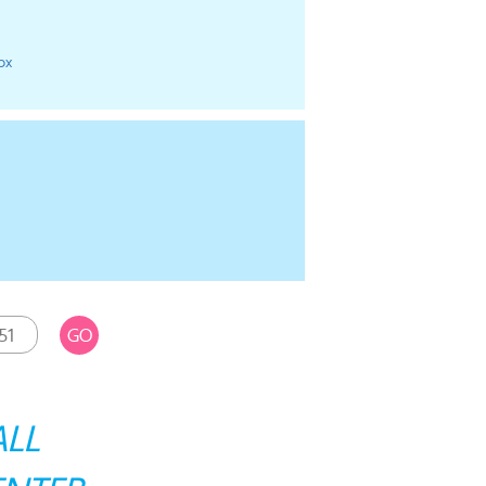
px
GO
ALL