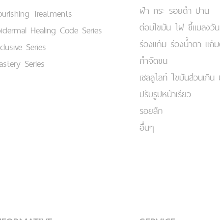
ฝ้า กระ รอยดำ ปาน
urishing Treatments
ต่อมไขมัน ไฝ ขี้แมลงวัน
idermal Healing Code Series
ร่องแก้ม ร่องน้ำตา แก้
clusive Series
กำจัดขน
stery Series
เชลลูไลท์ ไขมันส่วนเกิน 
ปรับรูปหน้าเรียว
รอยสัก
อื่นๆ