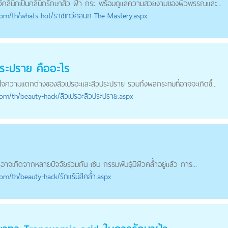
เทวีคลินิกเป็นคลินิกรักษาสิว ฝ้า กระ พร้อมดูแลความสวยงามของผิวพรรณและ...
com
/th/whats-hot/ราชเทวีคลินิก-The-Mastery.aspx
ประปราย คืออะไร
ใจความแตกต่างของสิวเปรอะและสิวประปราย รวมถึงผลกระทบที่อาจจะเกิดขึ้...
com
/th/beauty-hack/สิวเปรอะสิวประปราย.aspx
อาจเกิดจากหลายปัจจัยร่วมกัน เช่น กรรมพันธุ์มีผิวคล้ำอยู่แล้ว การ...
com
/th/beauty-hack/รักแร้มีสีคล้ำ.aspx