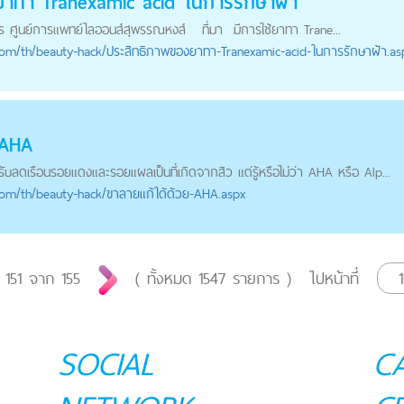
ยาทา Tranexamic acid ในการรักษาฝ้า
วร ศูนย์การแพทย์ไลออนส์สุพรรณหงส์ ที่มา มีการใช้ยาทา Trane...
com
/th/beauty-hack/ประสิทธิภาพของยาทา-Tranexamic-acid-ในการรักษาฝ้า.as
 AHA
บลดเรือนรอยแดงและรอยแผลเป็นที่เกิดจากสิว แต่รู้หรือไม่ว่า AHA หรือ Alp...
com
/th/beauty-hack/ขาลายแก้ได้ด้วย-AHA.aspx
่
151
จาก
155
( ทั้งหมด
1547
รายการ )
ไปหน้าที่
SOCIAL
C