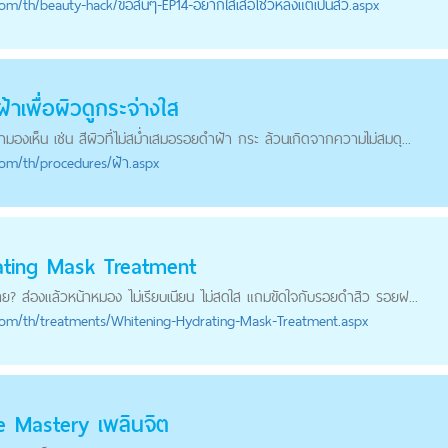
com
/th/beauty-hack/ขอสั้นๆ-EP14-อยากใส่เสื้อโชว์หลังแต่เป็นสิว.aspx
าเพื่อผิวดูกระจ่างใส
องเห็น เช่น สีผิวที่ไม่สม่ำเสมอ
รอยดำ
ฝ้า กระ ล้วนเกิดจากความไม่สมดุ...
com
/th/procedures/ฝ้า.aspx
ating Mask Treatment
เลย? ส่องแล้วหน้าหมอง ไม่เรียบเนียน ไม่สดใส แถมขัดใจกับ
รอยดำ
สิว รอยฝ...
com
/th/treatments/Whitening-Hydrating-Mask-Treatment.aspx
he Mastery เพลินจิต