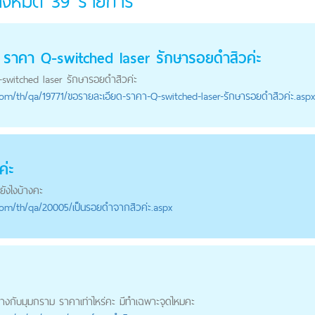
ั้งหมด
39
รายการ
ราคา Q-switched laser รักษา
รอยดำสิว
ค่ะ
switched laser รักษา
รอยดำสิว
ค่ะ
com
/th/qa/19771/ขอรายละเอียด-ราคา-Q-switched-laser-รักษารอยดำสิวค่ะ.aspx
ค่ะ
ยังไงบ้างคะ
com
/th/qa/20005/เป็นรอยดำจากสิวค่ะ.aspx
คางกับมุมกราม ราคาเท่าไหร่คะ มีทำเฉพาะจุดไหมคะ