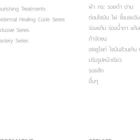
ฝ้า กระ รอยดำ ปาน
urishing Treatments
ต่อมไขมัน ไฝ ขี้แมลงวัน
idermal Healing Code Series
ร่องแก้ม ร่องน้ำตา แก้
clusive Series
กำจัดขน
stery Series
เชลลูไลท์ ไขมันส่วนเกิน 
ปรับรูปหน้าเรียว
รอยสัก
อื่นๆ