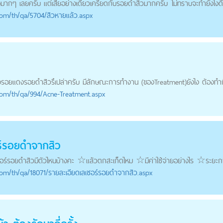
ากๆ เลยครับ แต่เสียอย่างเดียวเครียดกับ
รอยดำสิว
มากครับ ไม่ทราบจะทำยังไงดี.
com
/th/qa/5704/สิวหายแล้ว.aspx
องรอยแดง
รอยดำสิว
รึเปล่าครับ มีลักษณะการทำงาน (ของTreatment)ยังไง ต้องทำกี
com
/th/qa/994/Acne-Treatment.aspx
ร์รอยดำจากสิว
ร์
รอยดำสิว
มีตัวไหนบ้างคะ ☆แล้วตกสะเก็ดไหม ☆มีค่าใช้จ่ายอย่างไร ☆ระยะกา
com
/th/qa/18071/รายละเอียดเลเซอร์รอยดำจากสิว.aspx