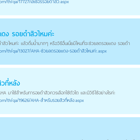
com
/th/qa/17727/เลเซอร์รอยดำสิว.aspx
ยแดง
รอยดำสิว
ไหมค่ะ
ำสิว
ไหมค่ะ แล้วดื่มน้ำมากๆ หรือวิธีอื่นเนี่ยมีไหมที่จะช่วยลดรอยแดง รอยดำ
com
/th/qa/13027/AHA-ช่วยลดรอยแดง-รอยดำสิวไหมค่ะ.aspx
ที่หลัง
อ AHA มาใช้สำหรับทา
รอยดำสิว
ควรเลือกใช้ตัวใด และมีวิธีใช้อย่างไรค่ะ
com
/th/qa/19626/AHA-สำหรับรอยสิวที่หลัง.aspx