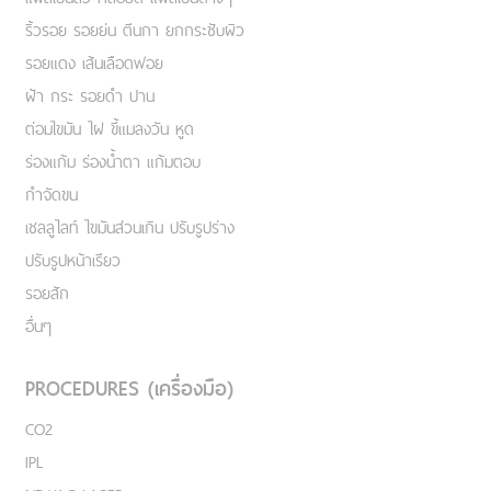
ริ้วรอย รอยย่น ตีนกา ยกกระชับผิว
รอยแดง เส้นเลือดฟอย
ฝ้า กระ รอยดำ ปาน
ต่อมไขมัน ไฝ ขี้แมลงวัน หูด
ร่องแก้ม ร่องน้ำตา แก้มตอบ
กำจัดขน
เชลลูไลท์ ไขมันส่วนเกิน ปรับรูปร่าง
ปรับรูปหน้าเรียว
รอยสัก
อื่นๆ
PROCEDURES (เครื่องมือ)
CO2
IPL