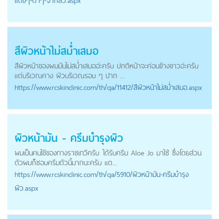
แดงๆ-ดำๆ-จากสิว.aspx
สีผิวหน้าไม่สม่ำเสมอ
สีผิวหน้าของผมมันไม่สม่ำเสมออ่ะครับ ปกติหน้าจะค่อนข้างขาวอ่ะครับ
แต่บริเวณคาง ผิวบริเวณรอบ ๆ ปาก ...
https://
www.rcskinclinic.com
/th/qa/11412/สีผิวหน้าไม่สม่ำเสมอ.aspx
ผิวหน้ามัน - ครีมบำรุงผิว
ผมเป็นคนไข้ของทางราชเทวีครับ ได้รับครีม Aloe Jo มาใช้ ซึ่งโดยส่วน
ตัวผมก็ชอบครีมตัวนี้มากนะครับ แต...
https://
www.rcskinclinic.com
/th/qa/5910/ผิวหน้ามัน-ครีมบำรุง
ผิว.aspx