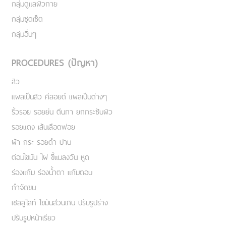
กลุ่มดูแลผิวกาย
กลุ่มชุดเซ็ต
กลุ่มอื่นๆ
PROCEDURES (ปัญหา)
สิว
แผลเป็นสิว คีลอยด์ แผลเป็นต่างๆ
ริ้วรอย รอยย่น ตีนกา ยกกระชับผิว
รอยแดง เส้นเลือดฟอย
ฝ้า กระ รอยดำ ปาน
ต่อมไขมัน ไฝ ขี้แมลงวัน หูด
ร่องแก้ม ร่องน้ำตา แก้มตอบ
กำจัดขน
เชลลูไลท์ ไขมันส่วนเกิน ปรับรูปร่าง
ปรับรูปหน้าเรียว