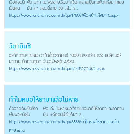
เมื่อก่อนนี้
ผิว
มาก แต่พออายุเริ่มมากขึ้น กลายเป็นคนผิวแห้งมากเลย
เป็นคน
มัน
ค่ะ ตอนนี้อายุ 30 แล้ว ร...
https://
www.rcskinclinic.com
/th/qa/17803/ผิวหน้าแห้งมาก.aspx
วิตามินซี
อยากถามคุณหมอว่าถ้าซื้อวิตามินซี 1000 มิลลิกรัม ของ แบล็คมอร์
มาทาน ถ้าทานทุกๆ วันจะมีผลข้างเคียง...
https://
www.rcskinclinic.com
/th/qa/8443/วิตามินซี.aspx
ทำไมหมอให้ยามาแล้วไม่หาย
คือว่าดิฉันเป็นโรค
ผิว
ค่ะ ไปหาหมอที่ราชเทวีมาก็ให้ยาทาและยาทาน
ผื่นผิวหนังใน
มัน
แต่ตอนนี้ใช้ได้มา 2...
https://
www.rcskinclinic.com
/th/qa/8388/ทำไมหมอให้ยามาแล้วไม่
หาย.aspx