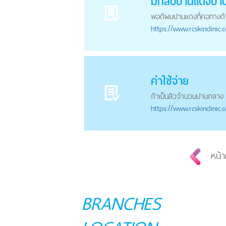
มีที่ลบ
ปาน
แดง
ปา
พอดีผม
ปาน
แดงที่คอทางด
https://
www.rcskinclinic.
ค่าใช้จ่าย
ถ้าเป็นสิวจำนวน
ปาน
กลาง ไ
https://
www.rcskinclinic.
หน้า
BRANCHES