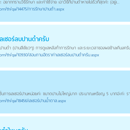
อยากทราบวิธีรักษา และค่าใช้จ่าย เอาวิธีที่
ปาน
ดำหายไปเร็วที่สุดค่ะ (อยู่เ...
com
/th/qa/14475/การรักษาปานดำ.aspx
ลเซอร์ลบ
ปาน
ดำครับ
ปาน
ดำ (
ปาน
สีเขียวๆ) การดูแลหลังทำการรักษา และระยะเวลาของผลข้างเคีนงครับ
com
/th/qa/10930/สอบถามอัตราค่าเลเซอร์ลบปานดำครับ.aspx
ล
่นการเลเซอร์
ปาน
หน่อยค่ะ ขนาด
ปาน
ไม่ใหญ่มาก ประมาณเหรียญ 5 บาทอ่ะค่ะ ราค
com
/th/qa/18456/เลเซอร์ปานน้ำตาล.aspx