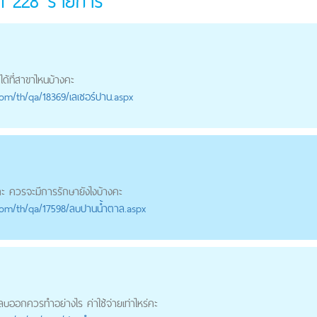
มด
228
รายการ
้ที่สาขาไหนบ้างคะ
com
/th/qa/18369/เลเซอร์ปาน.aspx
คะ ควรจะมีการรักษายังไงบ้างคะ
com
/th/qa/17598/ลบปานน้ำตาล.aspx
ลบออกควรทำอย่างไร ค่าใช้จ่ายเท่าไหร่คะ