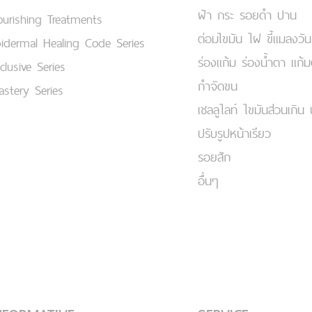
ฝ้า กระ รอยดำ ปาน
urishing Treatments
ต่อมไขมัน ไฝ ขี้แมลงวัน
idermal Healing Code Series
ร่องแก้ม ร่องน้ำตา แก้
clusive Series
กำจัดขน
stery Series
เชลลูไลท์ ไขมันส่วนเกิน 
ปรับรูปหน้าเรียว
รอยสัก
อื่นๆ