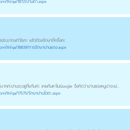
com
/th/qa/1872/ปานดำ.aspx
ประมาณเท่าไรคะ แล้วต้องรักษากี่ครั้งคะ
com
/th/qa/18839/การรักษาปานแดง.aspx
ี่บาทค่ะ
ปาน
จะอยู่ที่แก้มค่ะ เคยค้นหาในGoogle จึงคิดว่า
ปาน
ของหนูน่าจะเป...
com
/th/qa/17575/รักษาปานโอตะ.aspx