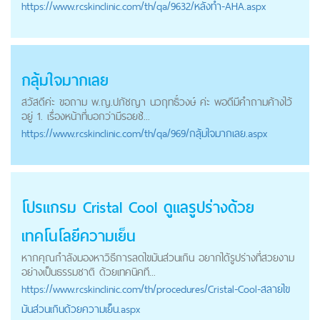
https://
www.rcskinclinic.com
/th/qa/9632/หลังทำ-AHA.aspx
กลุ้มใจมากเลย
สวัสดีค่ะ ขอถาม พ.ญ.ปภัชญา นวฤทธิ์วงษ์ ค่ะ พอดีมีคำถามค้างไว้
อยู่ 1. เรื่องหน้าที่บอกว่ามีรอยช้...
https://
www.rcskinclinic.com
/th/qa/969/กลุ้มใจมากเลย.aspx
โปรแกรม Cristal Cool ดูแลรูปร่างด้วย
เทคโนโลยีความเย็น
หากคุณกำลังมองหาวิธีการลดไขมันส่วนเกิน อยากได้รูปร่างที่สวยงาม
อย่างเป็นธรรมชาติ ด้วยเทคนิคที...
https://
www.rcskinclinic.com
/th/procedures/Cristal-Cool-สลายไข
มันส่วนเกินด้วยความเย็น.aspx