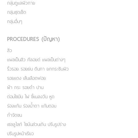
กลุ่มดูแลผิวกาย
กลุ่มชุดเซ็ต
กลุ่มอื่นๆ
PROCEDURES (ปัญหา)
สิว
แผลเป็นสิว คีลอยด์ แผลเป็นต่างๆ
ริ้วรอย รอยย่น ตีนกา ยกกระชับผิว
รอยแดง เส้นเลือดฟอย
ฝ้า กระ รอยดำ ปาน
ต่อมไขมัน ไฝ ขี้แมลงวัน หูด
ร่องแก้ม ร่องน้ำตา แก้มตอบ
กำจัดขน
เชลลูไลท์ ไขมันส่วนเกิน ปรับรูปร่าง
ปรับรูปหน้าเรียว