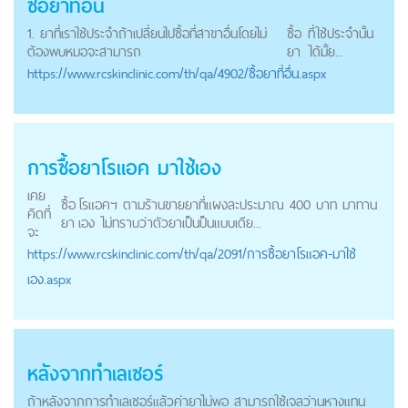
ซื้อยา
ที่อื่น
1. ยาที่เราใช้ประจำถ้าเปลี่ยนไปซื้อที่สาขาอื่นโดยไม่
ซื้อ
ที่ใช้ประจำนั้น
ต้องพบหมอจะสามารถ
ยา
ได้มั้ย...
https://
www.rcskinclinic.com
/th/qa/4902/ซื้อยาที่อื่น.aspx
การ
ซื้อยา
โรแอค มาใช้เอง
เคย
ซื้อ
โรแอคฯ ตามร้านขายยาที่แผงละประมาณ 400 บาท มาทาน
คิดที่
ยา
เอง ไม่ทราบว่าตัวยาเป็นป็นแบบเดีย...
จะ
https://
www.rcskinclinic.com
/th/qa/2091/การซื้อยาโรแอค-มาใช้
เอง.aspx
หลังจากทำเลเซอร์
ถ้าหลังจากการทำเลเซอร์แล้วค่ายาไม่พอ สามารถใช้เจลว่านหางแทน