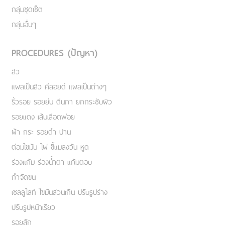
กลุ่มอาหารเสริม
Mastery Series
กลุ่มดูแลผิวกาย
กลุ่มชุดเซ็ต
กลุ่มอื่นๆ
PROCEDURES (ปัญหา)
สิว
แผลเป็นสิว คีลอยด์ แผลเป็นต่างๆ
ริ้วรอย รอยย่น ตีนกา ยกกระชับผิว
รอยแดง เส้นเลือดฟอย
ฝ้า กระ รอยดำ ปาน
ต่อมไขมัน ไฝ ขี้แมลงวัน หูด
ร่องแก้ม ร่องน้ำตา แก้มตอบ
กำจัดขน
เชลลูไลท์ ไขมันส่วนเกิน ปรับรูปร่าง