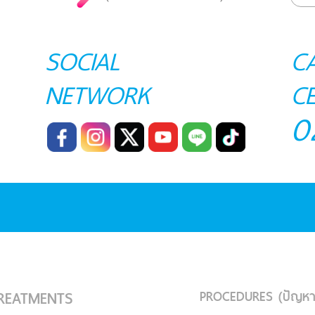
SOCIAL
C
NETWORK
C
0
PROCEDURES (ปัญหา
REATMENTS