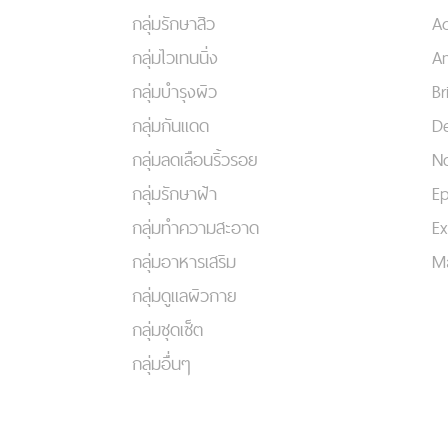
กลุ่มรักษาสิว
A
กลุ่มไวเทนนิ่ง
An
กลุ่มบำรุงผิว
Br
กลุ่มกันแดด
De
กลุ่มลดเลือนริ้วรอย
No
กลุ่มรักษาฝ้า
Ep
กลุ่มทำความสะอาด
Ex
กลุ่มอาหารเสริม
Ma
กลุ่มดูแลผิวกาย
กลุ่มชุดเซ็ต
กลุ่มอื่นๆ