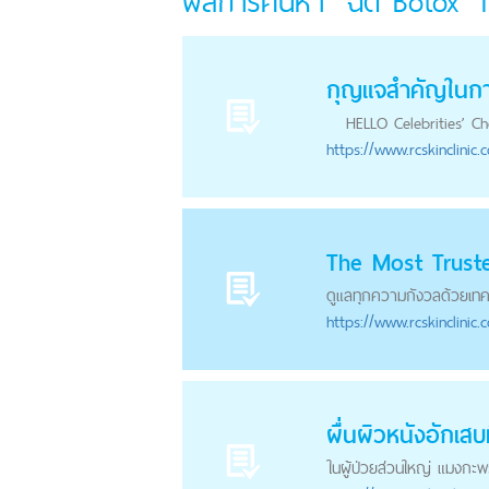
ผลการค้นหา "ฉีด Botox" 
กุญแจสำคัญในการย
HELLO Celebrities’ Choi
https://
www.rcskinclinic.
The Most Trusted
ดูแลทุกความกังวลด้วยเทคนิ
https://
www.rcskinclinic.
ผื่นผิวหนังอักเสบ
ในผู้ป่วยส่วนใหญ่ แมงกะพร