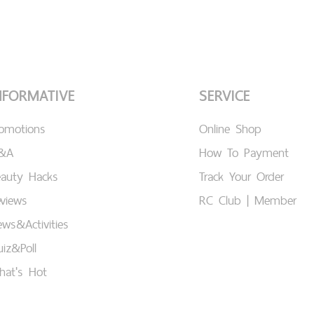
NFORMATIVE
SERVICE
romotions
Online Shop
&A
How To Payment
eauty Hacks
Track Your Order
views
RC Club | Member
ws&Activities
iz&Poll
hat's Hot