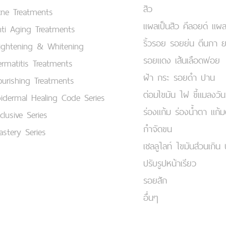
สิว
cne Treatments
แผลเป็นสิว คีลอยด์ แผล
ti Aging Treatments
ริ้วรอย รอยย่น ตีนกา 
ightening & Whitening
รอยแดง เส้นเลือดฟอย
rmatitis Treatments
ฝ้า กระ รอยดำ ปาน
urishing Treatments
ต่อมไขมัน ไฝ ขี้แมลงวัน
idermal Healing Code Series
ร่องแก้ม ร่องน้ำตา แก้
clusive Series
กำจัดขน
stery Series
เชลลูไลท์ ไขมันส่วนเกิน 
ปรับรูปหน้าเรียว
รอยสัก
อื่นๆ