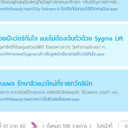
ยคลึงของผู้คนในเมืองใหญ่ที่แม้อยู่ห่างไกลคนละซีกโลก กลับมีปัญหาสุขภาพไม...
com
/th/beauty-hack/City-Sickness-5-โรคฮิตที่บั่นทอนวิธีชีวิตคนเมือง.aspx
วยเป๊ะเว่อร์ทันใจ แบบไม่ต้องเจ็บตัวด้วย Sygma Lift
อายุเท่าไหร่ก็ต้องดูแลตัวเองให้ดี โดยเฉพาะสาวๆ วัยทำงานอย่างเรา ท...
com
/th/review/Sygma-Lift-ปรับรูปหน้าเรียวสวยเป๊ะเว่อร์ทันใจ.aspx
็นแผล รักษาสิวแนวใหม่ที่ราชเทวีคลินิก
ูแลยาก หากปล่อยไว้จะลุกลาม เคลียร์สิวอักเสบยุบไว ไร้รอยแดง รอยดำ และ...
com
/th/beauty-hack/เพราะเป็นสิวเลยเป็นแผล.aspx
ี่
61
จาก
60
( ทั้งหมด
598
รายการ )
ไปหน้าที่