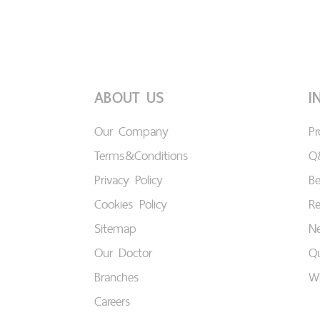
ABOUT US
I
Our Company
P
Terms&Conditions
Q
Privacy Policy
B
Cookies Policy
Re
Sitemap
Ne
Our Doctor
Qu
Branches
W
Careers