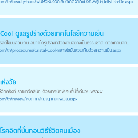
com
/th/beauty-hack/ผื่นผิวหนังอักเสบที่เกิดจากแมงกะพรุน-(Jellyfish-De.aspx
Cool ดูแลรูปร่างด้วยเทคโนโลยีความเย็น
ดไขมันส่วนเกิน อยากได้รูปร่างที่สวยงามอย่างเป็นธรรมชาติ ด้วยเทคนิคที...
com
/th/procedures/Cristal-Cool-สลายไขมันส่วนเกินด้วยความเย็น.aspx
ห่งวัย
ีกครั้งที่ ราชเทวีคลินิก ด้วยเทคนิคพิเศษที่นี่ที่เดียว! เพราะผ...
com
/th/review/หยุดทุกสัญญาณแห่งวัย.aspx
รคฮิตที่บั่นทอนวิธีชีวิตคนเมือง