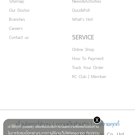
Sitemap
News&Activities
Our Doctor
Quiz&Poll
Branches
What's Hot
Careers
SERVICE
Contact us
Online Shop
How To Payment
Track Your Order
RC Club | Member
x
เงื่อนไขการใช้งาน
|
ความเป็นส่วนตัว
|
นโยบายคุกกี้
เราใช้คุกกี้ (cookie) เพื่อเพิ่มประสบการณ์และความพึงพอใจของท่าน
Copyright © 2019 Rajdhevee Holistic Clinic Co., Ltd.
ในการรับชมเนื้อหาต่างๆ หากท่านใช้งานเว็บไซต์ของเราต่อ ถือว่าท่าน