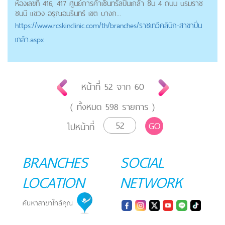
ห้องเลขที่ 416, 417 ศูนย์การค้าเซ็นทรัลปิ่นเกล้า ชั้น 4 ถนน บรมราช
ชนนี แขวง อรุณอมรินทร์ เขต บางก...
https://
www.rcskinclinic.com
/th/branches/ราชเทวีคลินิก-สาขาปิ่น
เกล้า.aspx
หน้าที่
52
จาก
60
( ทั้งหมด
598
รายการ )
GO
ไปหน้าที่
BRANCHES
SOCIAL
LOCATION
NETWORK