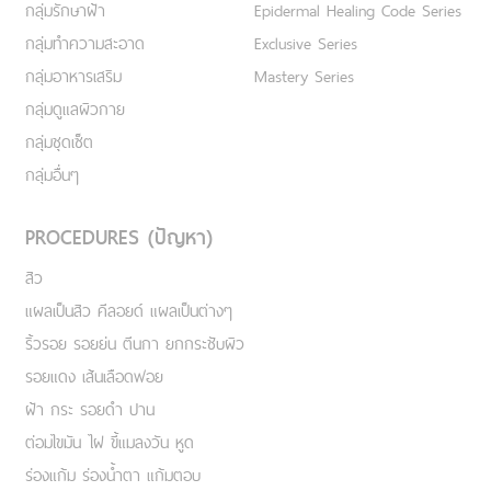
กลุ่มรักษาฝ้า
Epidermal Healing Code Series
กลุ่มทำความสะอาด
Exclusive Series
กลุ่มอาหารเสริม
Mastery Series
กลุ่มดูแลผิวกาย
กลุ่มชุดเซ็ต
กลุ่มอื่นๆ
PROCEDURES (ปัญหา)
สิว
แผลเป็นสิว คีลอยด์ แผลเป็นต่างๆ
ริ้วรอย รอยย่น ตีนกา ยกกระชับผิว
รอยแดง เส้นเลือดฟอย
ฝ้า กระ รอยดำ ปาน
ต่อมไขมัน ไฝ ขี้แมลงวัน หูด
ร่องแก้ม ร่องน้ำตา แก้มตอบ