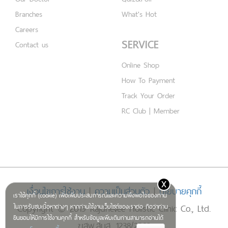
Branches
What's Hot
Careers
SERVICE
Contact us
Online Shop
How To Payment
Track Your Order
RC Club | Member
x
เงื่อนไขการใช้งาน
|
ความเป็นส่วนตัว
|
นโยบายคุกกี้
เราใช้คุกกี้ (cookie) เพื่อเพิ่มประสบการณ์และความพึงพอใจของท่าน
Copyright © 2019 Rajdhevee Holistic Clinic Co., Ltd.
ในการรับชมเนื้อหาต่างๆ หากท่านใช้งานเว็บไซต์ของเราต่อ ถือว่าท่าน
ยินยอมให้มีการใช้งานคุกกี้ สำหรับข้อมูลเพิ่มเติมท่านสามารถอ่านได้
ฆสพ.สบส. 1238/2562