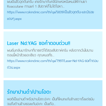
ผมเป็นสิวอุดตันครับ เคยรักษากับคลินิกแห่งหนึ่งหมอให้ทานยา
Roaccutane ทานแค่ 1 สัปดาห์ก็ไม่ได้ไปหา...
https://
www.rcskinclinic.com
/th/qa/5839/เป็นสิวอุดตัน-และมีรอย
แดงๆ.aspx
Laser Nd:YAG ขอคำตอบด่วน!!
ผมเริ่มกลับมารักษาที่ราชเทวีได้สองสัปดาห์ครับ หลังจากเว้นไปนาน
ตอนนี้หน้าสิวเยอะเชียว คุณหมอที่ร...
https://
www.rcskinclinic.com
/th/qa/7997/Laser-Nd-YAG-ขอคำตอบ
ด่วน.aspx
รักษาปานดำ/ปานโอตะ
พอดีเป็นปานดำหรือปานโอตะอ่ะคะ เป็นที่โหนกแก้มข้างขวาตั้งแต่ขมับ
จนถึงด้านล้างของแก้มอ่ะคะ เป็นเกือ...