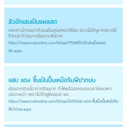
สิวอักเสบเป็นแผลสด
ขอกล่าวนำก่อนว่าตัวเองเป็นภูมิแพ้พวกไร้ฝุ่น ขณะนี้มีปัญหาต่อการใช้
ชีวิตประจำวันมากเนื่องจากสัปดาห...
https://
www.rcskinclinic.com
/th/qa/17594/สิวอักเสบเป็นแผล
สด.aspx
แสบ แดง ขึ้นเป็นปื้นเหนือริมฝีปากบน
เนื่องจากช่วงนี้อากาศร้อนมาก ทำให้เหงื่อออกตลอดเวลาโดยเฉพาะ
บริเวณหน้า เพราะไม่ได้อยู่ห้องแอร์ พอ...
https://
www.rcskinclinic.com
/th/qa/2551/แสบ-แดง-ขึ้นเป็นปื้นเหนือริม
ฝีปากบน.aspx