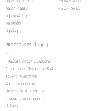
กลุ่มทำความสะอาด
Exclusive Series
กลุ่มอาหารเสริม
Mastery Series
กลุ่มดูแลผิวกาย
กลุ่มชุดเซ็ต
กลุ่มอื่นๆ
PROCEDURES (ปัญหา)
สิว
แผลเป็นสิว คีลอยด์ แผลเป็นต่างๆ
ริ้วรอย รอยย่น ตีนกา ยกกระชับผิว
รอยแดง เส้นเลือดฟอย
ฝ้า กระ รอยดำ ปาน
ต่อมไขมัน ไฝ ขี้แมลงวัน หูด
ร่องแก้ม ร่องน้ำตา แก้มตอบ
กำจัดขน