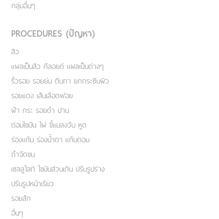
กลุ่มอื่นๆ
PROCEDURES (ปัญหา)
สิว
แผลเป็นสิว คีลอยด์ แผลเป็นต่างๆ
ริ้วรอย รอยย่น ตีนกา ยกกระชับผิว
รอยแดง เส้นเลือดฟอย
ฝ้า กระ รอยดำ ปาน
ต่อมไขมัน ไฝ ขี้แมลงวัน หูด
ร่องแก้ม ร่องน้ำตา แก้มตอบ
กำจัดขน
เชลลูไลท์ ไขมันส่วนเกิน ปรับรูปร่าง
ปรับรูปหน้าเรียว
รอยสัก
อื่นๆ