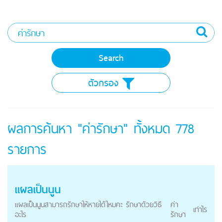
ตัวกรอง
ผลการค้นหา "ค่ารักษา" ทั้งหมด
778
รายการ
แผลเป็นนูน
แผลเป็นนูนสามารถรักษาให้หายได้ไหมคะ รักษาด้วยวิธี
ค่า
เท่าไร
อะไร
รักษา