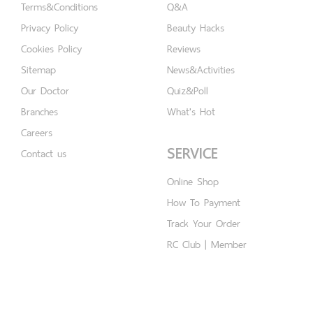
Terms&Conditions
Q&A
Privacy Policy
Beauty Hacks
Cookies Policy
Reviews
Sitemap
News&Activities
Our Doctor
Quiz&Poll
Branches
What's Hot
Careers
SERVICE
Contact us
Online Shop
How To Payment
Track Your Order
RC Club | Member