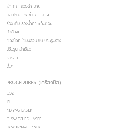
ฝ้า กระ รอยดำ ปาน
ต่อมไขมัน ไฝ ขี้แมลงวัน หูด
ร่องแก้ม ร่องน้ำตา แก้มตอบ
กำจัดขน
เชลลูไลท์ ไขมันส่วนเกิน ปรับรูปร่าง
ปรับรูปหน้าเรียว
รอยสัก
อื่นๆ
PROCEDURES (เครื่องมือ)
CO2
IPL
ND:YAG LASER
Q-SWITCHED LASER
FRACTIONAL LASER