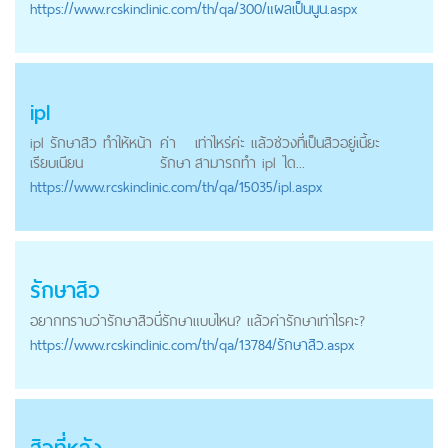
https://
www.rcskinclinic.com
/th/qa/300/แผลเป็นนูน.aspx
ipl
ipl รักษาสิว ทำให้หน้า
ค่า
เท่าไหร่ค่ะ แล้วช่วงที่เป็นสิวอยู่เนี้ยะ
เรียบเนียน
รักษา
สามารถทำ ipl ได...
https://
www.rcskinclinic.com
/th/qa/15035/ipl.aspx
รักษาสิว
อยากทราบว่ารักษาสิวนี่รักษาแบบไหน? แล้ว
ค่ารักษา
เท่าไรคะ?
https://
www.rcskinclinic.com
/th/qa/13784/รักษาสิว.aspx