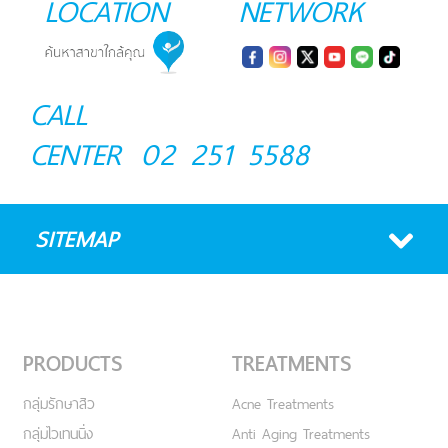
LOCATION
NETWORK
CALL
CENTER
02 251 5588
SITEMAP
PRODUCTS
TREATMENTS
กลุ่มรักษาสิว
Acne Treatments
กลุ่มไวเทนนิ่ง
Anti Aging Treatments