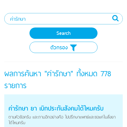
ตัวกรอง
ผลการค้นหา "ค่ารักษา" ทั้งหมด
778
รายการ
ค่ารักษา
ยา เบิกประกันสังคมได้ไหมครับ
ตามหัวข้อครับ และถามอีกอย่างคือ ไปปรึกษาแพทย์และขอแค่ใบสั่งยา
ได้ไหมครับ