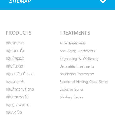
SITEMAP
PRODUCTS
TREATMENTS
กลุ่มรักษาสิว
Acne Treatments
กลุ่มไวเทนนิ่ง
Anti Aging Treatments
กลุ่มบำรุงผิว
Brightening & Whitening
กลุ่มกันแดด
Dermatitis Treatments
กลุ่มลดเลือนริ้วรอย
Nourishing Treatments
กลุ่มรักษาฝ้า
Epidermal Healing Code Series
กลุ่มทำความสะอาด
Exclusive Series
กลุ่มอาหารเสริม
Mastery Series
กลุ่มดูแลผิวกาย
กลุ่มชุดเซ็ต