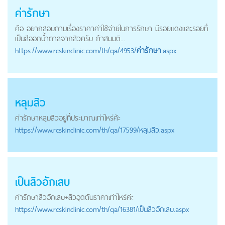
ค่ารักษา
คือ อยากสอบถามเรื่องราคาค่าใช้จ่ายในการรักษา มีรอยแดงและรอยที่
เป็นสีออกน้ำตาลจากสิวครับ ถ้าสมมติ...
https://
www.rcskinclinic.com
/th/qa/4953/
ค่ารักษา
.aspx
หลุมสิว
ค่ารักษา
หลุมสิวอยู่ที่ประมาณเท่าไหร่ค้ะ
https://
www.rcskinclinic.com
/th/qa/17599/หลุมสิว.aspx
เป็นสิวอักเสบ
ค่ารักษา
สิวอักเสบ+สิวอุดตันราคาเท่าไหร่ค่ะ
https://
www.rcskinclinic.com
/th/qa/16381/เป็นสิวอักเสบ.aspx