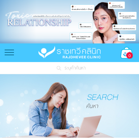
0
ระบุคำค้นหา