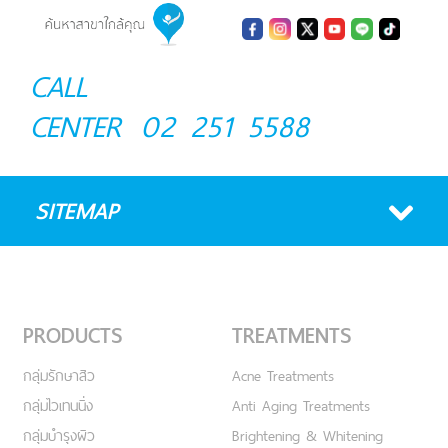
CALL
CENTER
02 251 5588
SITEMAP
PRODUCTS
TREATMENTS
กลุ่มรักษาสิว
Acne Treatments
กลุ่มไวเทนนิ่ง
Anti Aging Treatments
กลุ่มบำรุงผิว
Brightening & Whitening