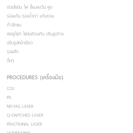
ต่อมไขมัน ไฝ ขี้แมลงวัน หูด
ร่องแก้ม ร่องน้ำตา แก้มตอบ
กำจัดขน
เชลลูไลท์ ไขมันส่วนเกิน ปรับรูปร่าง
ปรับรูปหน้าเรียว
รอยสัก
อื่นๆ
PROCEDURES (เครื่องมือ)
CO2
IPL
ND:YAG LASER
Q-SWITCHED LASER
FRACTIONAL LASER
ULTHERAPHY