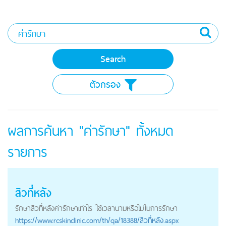
ตัวกรอง
ผลการค้นหา "ค่ารักษา" ทั้งหมด
รายการ
สิวที่หลัง
รักษาสิวที่หลัง
ค่ารักษา
เท่าไร ใช้เวลานามหรือไม่ในการรักษา
https://
www.rcskinclinic.com
/th/qa/18388/สิวที่หลัง.aspx