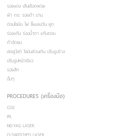
รอยแดง เส้นเลือดฟอย
ฝ้า กระ รอยดำ ปาน
ต่อมไขมัน ไฝ ขี้แมลงวัน หูด
ร่องแก้ม ร่องน้ำตา แก้มตอบ
กำจัดขน
เชลลูไลท์ ไขมันส่วนเกิน ปรับรูปร่าง
ปรับรูปหน้าเรียว
รอยสัก
อื่นๆ
PROCEDURES (เครื่องมือ)
CO2
IPL
ND:YAG LASER
Q-SWITCHED LASER