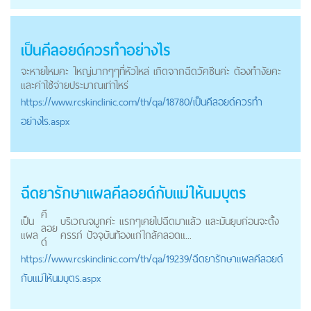
เป็น
คีลอยด์
ควรทำอย่างไร
จะหายไหมคะ ใหญ่มากๆๆที่หัวไหล่ เกิดจากฉีดวัคซีนค่ะ ต้องทำงัยคะ
และค่าใช้จ่ายประมาณเท่าไหร่
https://
www.rcskinclinic.com
/th/qa/18780/เป็นคีลอยด์ควรทำ
อย่างไร.aspx
ฉีดยารักษาแผล
คีลอยด์
กับแม่ให้นมบุตร
คี
เป็น
บริเวณจมูกค่ะ แรกๆเคยไปฉีดมาแล้ว และมันยุบก่อนจะตั้ง
ลอย
แผล
ครรภ์ ปัจจุบันท้องแก่ใกล้คลอดแ...
ด์
https://
www.rcskinclinic.com
/th/qa/19239/ฉีดยารักษาแผลคีลอยด์
กับแม่ให้นมบุตร.aspx