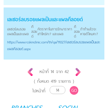
เลเซอร์ลบรอยแผลเป็นและแผล
คีลอยด์
คี
คี
เลเซอร์ลบรอย
คิดราคาในการรักษาราคา
ถ้าทำแล้วจะ
ลอย
ลอย
แผลเป็นและแผล
เท่าไหร่คะ? และแผล
หายดีไหมคะ?
ด์
ด์
https://
www.rcskinclinic.com
/th/qa/11027/เลเซอร์ลบรอยแผลเป็นและ
แผลคีลอยด์.aspx
หน้าที่
14
จาก
42
( ทั้งหมด
419
รายการ )
GO
ไปหน้าที่
BRANCHES
SOCIAL