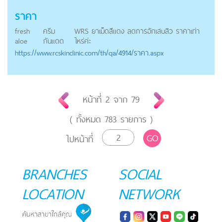
ราคา
fresh
ครีม
WRS ยาเม็ดสีแดง ลดการอักเสบสิว ราคาเท่า
aloe
กันแดด
ไหร่ค่ะ
https://
www.rcskinclinic.com
/th/qa/4914/ราคา.aspx
หน้าที่
2
จาก
79
( ทั้งหมด
783
รายการ )
GO
ไปหน้าที่
BRANCHES
SOCIAL
LOCATION
NETWORK