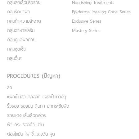
กลุ่มลดเลือนริ้วรอย
Nourishing Treatments
กลุ่มรักษาฝ้า
Epidermal Healing Code Series
กลุ่มทำความสะอาด
Exclusive Series
กลุ่มอาหารเสริม
Mastery Series
กลุ่มดูแลผิวกาย
กลุ่มชุดเซ็ต
กลุ่มอื่นๆ
PROCEDURES (ปัญหา)
สิว
แผลเป็นสิว คีลอยด์ แผลเป็นต่างๆ
ริ้วรอย รอยย่น ตีนกา ยกกระชับผิว
รอยแดง เส้นเลือดฟอย
ฝ้า กระ รอยดำ ปาน
ต่อมไขมัน ไฝ ขี้แมลงวัน หูด