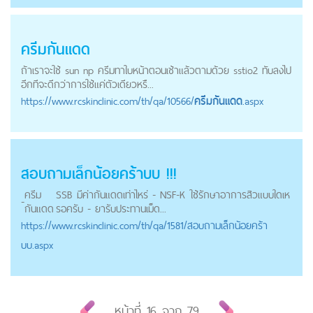
ครีมกันแดด
ถ้าเราจะใช้ sun np ครีมทาใบหน้าตอนเช้าแล้วตามด้วย sstio2 ทับลงไป
อีกทีจะดีกว่าการใช้แค่ตัวเดียวหรื...
https://
www.rcskinclinic.com
/th/qa/10566/
ครีมกันแดด
.aspx
สอบถามเล็กน้อยคร้าบบ !!!
ครีม
SSB มีค่ากันแดดเท่าไหร่ - NSF-K ใช้รักษาอาการสิวแบบใดเห
-
กันแดด
รอครับ - ยารับประทานเม็ด...
https://
www.rcskinclinic.com
/th/qa/1581/สอบถามเล็กน้อยคร้า
บบ.aspx
หน้าที่
16
จาก
79