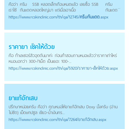
คือว่า
ครีม
SSB หลอดเล็กเกือบหมดแล้ว เลยซื้อ SSB
ครีม
...
เราใช้
กันแดด
หลอดใหญ่มา แต่เมื่อเอาเนื้อ
กันแดด
https://
www.rcskinclinic.com
/th/qa/12745/
ครีมกันแดด
.aspx
ราคายา เช็คให้ด้วย
คือ ทำเลเซอร์สิวอุดตันมาค่ะ ก่อนทำสอบถามหมอแล้วว่าราคาเท่าไหร่
หมอบอกว่า 300-/1เม็ด เป็นเยอะ 100-...
https://
www.rcskinclinic.com
/th/qa/5920/ราคายา-เช็คให้ด้วย.aspx
ยาแก้อักเสบ
ปรึกษาหน่อยครับ คือว่า คุณหมอให้ยาแก้อักเสบ Doxy มั้งครับ (อ่าน
ไม่ชัด) เม็ดแคปซูล เขียว-น้ำเงินคร...
https://
www.rcskinclinic.com
/th/qa/7264/ยาแก้อักเสบ.aspx