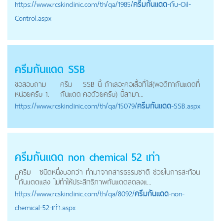
https://
www.rcskinclinic.com
/th/qa/1985/
ครีมกันแดด
-กับ-Oil-
Control.aspx
ครีมกันแดด
SSB
ขอสอบถาม
ครีม
SSB นี้ ถ้าเลอะคอเสื้อที่ใส่(พอดีทากันแดดที่
หน่อยครับ 1.
กันแดด
คอด้วยครับ) นี้สามา...
https://
www.rcskinclinic.com
/th/qa/15079/
ครีมกันแดด
-SSB.aspx
ครีมกันแดด
non chemical 52 เท่า
ครีม
ชนิดหนึ่งบอกว่า ทำมาจากสารธรรมชาติ ช่วยในการสะท้อน
มี
กันแดด
แสง ไม่ทำให้ประสิทธิภาพกันแดดลดลงแ...
https://
www.rcskinclinic.com
/th/qa/8092/
ครีมกันแดด
-non-
chemical-52-เท่า.aspx