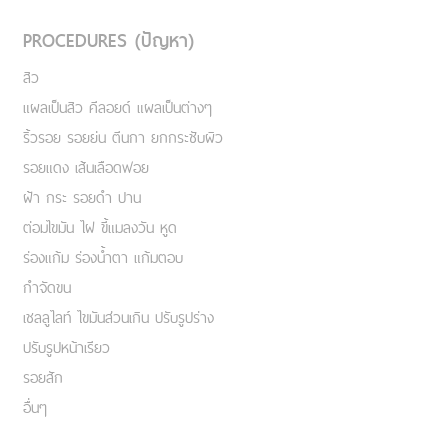
PROCEDURES (ปัญหา)
สิว
แผลเป็นสิว คีลอยด์ แผลเป็นต่างๆ
ริ้วรอย รอยย่น ตีนกา ยกกระชับผิว
รอยแดง เส้นเลือดฟอย
ฝ้า กระ รอยดำ ปาน
ต่อมไขมัน ไฝ ขี้แมลงวัน หูด
ร่องแก้ม ร่องน้ำตา แก้มตอบ
กำจัดขน
เชลลูไลท์ ไขมันส่วนเกิน ปรับรูปร่าง
ปรับรูปหน้าเรียว
รอยสัก
อื่นๆ