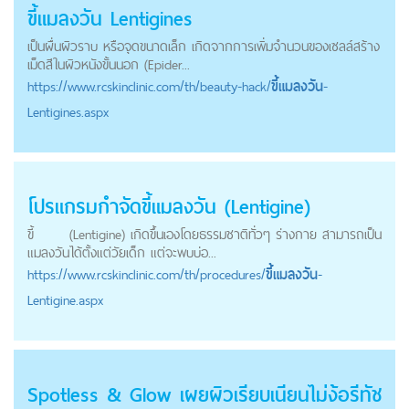
ขี้แมลงวัน
Lentigines
เป็นผื่นผิวราบ หรือจุดขนาดเล็ก เกิดจากการเพิ่มจำนวนของเซลล์สร้าง
เม็ดสีในผิวหนังขั้นนอก (Epider...
https://
www.rcskinclinic.com
/th/beauty-hack/
ขี้แมลงวัน
-
Lentigines.aspx
โปรแกรมกำจัด
ขี้แมลงวัน
(Lentigine)
ขี้
(Lentigine) เกิดขึ้นเองโดยธรรมชาติทั่วๆ ร่างกาย สามารถเป็น
แมลงวัน
ได้ตั้งแต่วัยเด็ก แต่จะพบบ่อ...
https://
www.rcskinclinic.com
/th/procedures/
ขี้แมลงวัน
-
Lentigine.aspx
Spotless & Glow เผยผิวเรียบเนียนไม่ง้อรีทัช