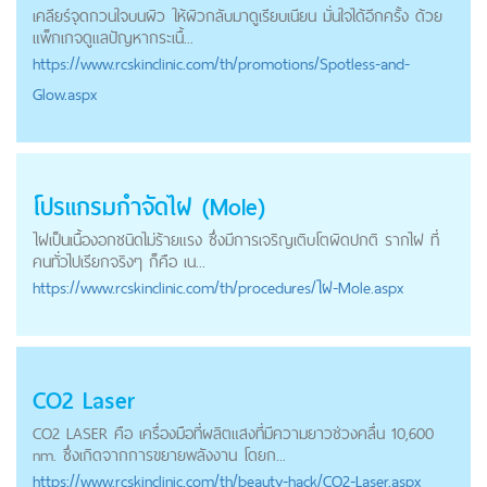
เคลียร์จุดกวนใจบนผิว ให้ผิวกลับมาดูเรียบเนียน มั่นใจได้อีกครั้ง ด้วย
แพ็กเกจดูแลปัญหากระเนื้...
https://
www.rcskinclinic.com
/th/promotions/Spotless-and-
Glow.aspx
โปรแกรมกำจัดไฝ (Mole)
ไฝเป็นเนื้องอกชนิดไม่ร้ายแรง ซึ่งมีการเจริญเติบโตผิดปกติ รากไฝ ที่
คนทั่วไปเรียกจริงๆ ก็คือ เน...
https://
www.rcskinclinic.com
/th/procedures/ไฝ-Mole.aspx
CO2 Laser
CO2 LASER คือ เครื่องมือที่ผลิตแสงที่มีความยาวช่วงคลื่น 10,600
nm. ซึ่งเกิดจากการขยายพลังงาน โดยก...
https://
www.rcskinclinic.com
/th/beauty-hack/CO2-Laser.aspx