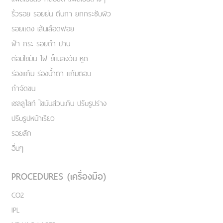
ริ้วรอย รอยย่น ตีนกา ยกกระชับผิว
รอยแดง เส้นเลือดฟอย
ฝ้า กระ รอยดำ ปาน
ต่อมไขมัน ไฝ ขี้แมลงวัน หูด
ร่องแก้ม ร่องน้ำตา แก้มตอบ
กำจัดขน
เชลลูไลท์ ไขมันส่วนเกิน ปรับรูปร่าง
ปรับรูปหน้าเรียว
รอยสัก
อื่นๆ
PROCEDURES (เครื่องมือ)
CO2
IPL