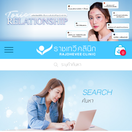
0
ระบุคำค้นหา