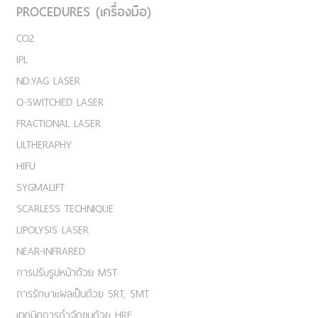
PROCEDURES (เครื่องมือ)
CO2
IPL
ND:YAG LASER
Q-SWITCHED LASER
FRACTIONAL LASER
ULTHERAPHY
HIFU
SYGMALIFT
SCARLESS TECHNIQUE
LIPOLYSIS LASER
NEAR-INFRARED
การปรับรูปหน้าด้วย MST
การรักษาแผลเป็นด้วย SRT, SMT
เทคนิคการกำจัดขนด้วย HRE