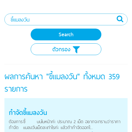
ตัวกรอง
ผลการค้นหา "ขี้แมลงวัน" ทั้งหมด
359
รายการ
กำจัด
ขี้แมลงวัน
ต้องการ
ขี้
บนใบหน้าค่ะ ประมาณ 2 เม็ด อยากจะทราบว่าราคา
กำจัด
แมลงวัน
เม็ดละเท่าไรค่ะ แล้วถ้ากำจัดออกไ...