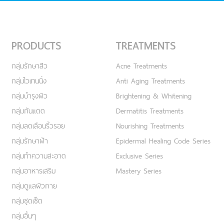
PRODUCTS
TREATMENTS
กลุ่มรักษาสิว
Acne Treatments
กลุ่มไวเทนนิ่ง
Anti Aging Treatments
กลุ่มบำรุงผิว
Brightening & Whitening
กลุ่มกันแดด
Dermatitis Treatments
กลุ่มลดเลือนริ้วรอย
Nourishing Treatments
กลุ่มรักษาฝ้า
Epidermal Healing Code Series
กลุ่มทำความสะอาด
Exclusive Series
กลุ่มอาหารเสริม
Mastery Series
กลุ่มดูแลผิวกาย
กลุ่มชุดเซ็ต
กลุ่มอื่นๆ