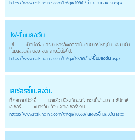
https://
www.rcskinclinic.com
/th/qa/10961/กำจัดขี้แมลงวัน.aspx
ไฝ-
ขี้แมลงวัน
ขี้
เม็ดนึงค่ะ แต่ระยะหลังสังเกตว่ามันเริ่มขยายใหญ่ขึ้น และนูนขึ้น
มี
แมลงวัน
เล็กน้อย จนกลายเป็นไฝไป...
https://
www.rcskinclinic.com
/th/qa/10769/ไฝ-
ขี้แมลงวัน
.aspx
เลเซอร์
ขี้แมลงวัน
ที่เคยถามไปว่า
ขี้
มาแล้วไม่มีสะเก็ดน่ะค่ะ ตอนนี้ผ่านมา 3 สัปดาห์
เลเซอร์
แมลงวัน
แล้ว แผลเลเซอร์ยังเป...
https://
www.rcskinclinic.com
/th/qa/16633/เลเซอร์ขี้แมลงวัน.aspx