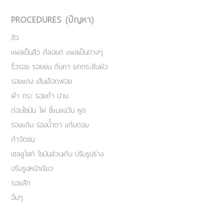
PROCEDURES (ปัญหา)
สิว
แผลเป็นสิว คีลอยด์ แผลเป็นต่างๆ
ริ้วรอย รอยย่น ตีนกา ยกกระชับผิว
รอยแดง เส้นเลือดฟอย
ฝ้า กระ รอยดำ ปาน
ต่อมไขมัน ไฝ ขี้แมลงวัน หูด
ร่องแก้ม ร่องน้ำตา แก้มตอบ
กำจัดขน
เชลลูไลท์ ไขมันส่วนเกิน ปรับรูปร่าง
ปรับรูปหน้าเรียว
รอยสัก
อื่นๆ