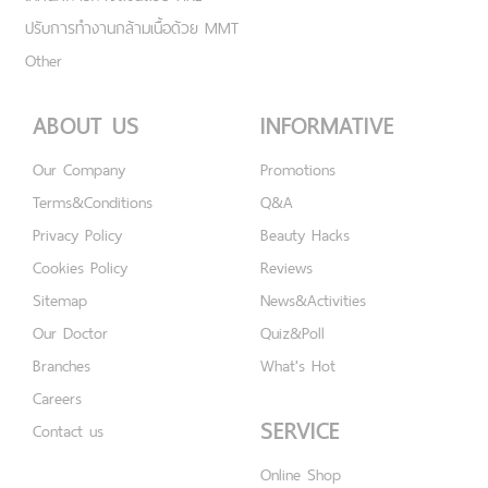
ปรับการทำงานกล้ามเนื้อด้วย MMT
Other
ABOUT US
INFORMATIVE
Our Company
Promotions
Terms&Conditions
Q&A
Privacy Policy
Beauty Hacks
Cookies Policy
Reviews
Sitemap
News&Activities
Our Doctor
Quiz&Poll
Branches
What's Hot
Careers
SERVICE
Contact us
Online Shop