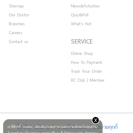
Sitemap
News&Activities
Our Doctor
Quiz&Poll
Branches
What's Hot
Careers
SERVICE
Contact us
Online Shop
How To Payment
Track Your Order
RC Club | Member
x
เงื่อนไขการใช้งาน
|
ความเป็นส่วนตัว
|
นโยบายคุกกี้
เราใช้คุกกี้ (cookie) เพื่อเพิ่มประสบการณ์และความพึงพอใจของท่าน