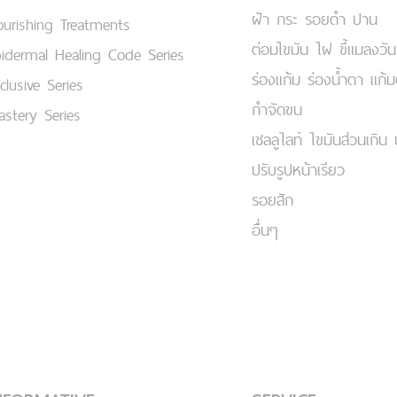
ฝ้า กระ รอยดำ ปาน
urishing Treatments
ต่อมไขมัน ไฝ ขี้แมลงวัน
idermal Healing Code Series
ร่องแก้ม ร่องน้ำตา แก้
clusive Series
กำจัดขน
stery Series
เชลลูไลท์ ไขมันส่วนเกิน 
ปรับรูปหน้าเรียว
รอยสัก
อื่นๆ