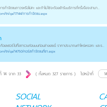
การ
กำจัดขน
ถาวรหรือไม่คะ และถ้าไม่ใช่จะต้องเข้ารับบริการกี่ครั้งจึงจะสามา...
com
/th/qa/17144/การกำจัดขน.aspx
า
 คือเลเซอร์ไปทั้งขารวมท่อนบนท่อนล่างเลยนี่ ราคาประมาณเท่าไหร่เหรอคะ และร...
com
/th/qa/14750/คอร์สกำจัดขนที่ขา.aspx
ที่
14
จาก
33
( ทั้งหมด
327
รายการ )
ไปหน้าที่
SOCIAL
C