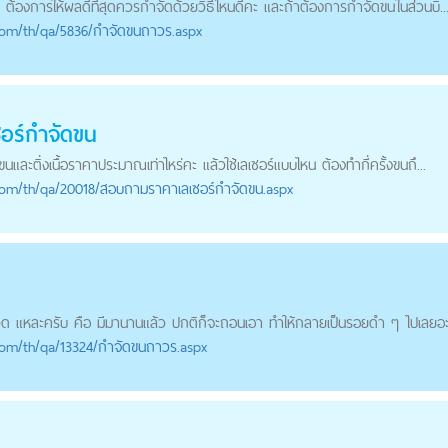
ร้ ต้องการให้ผลดีที่สุดควรกำจัดด้วยวิธีไหนดีคะ และถ้าต้องการ
กำจัดขน
ในส่วนบิ..
com
/th/qa/5836/กำจัดขนถาวร.aspx
อร์
กำจัดขน
ขน
และติ่งเนื้อราคาประมาณเท่าไหร่คะ แล้วใช้เลเซอร์แบบไหน ต้องทำกี่ครั้งขนถึ...
com
/th/qa/20018/สอบถามราคาเลเซอร์กำจัดขน.aspx
 แหละครับ คือ มีมานานแล้ว ปกติก็จะถอนเอา ทำให้กลายเป็นรอยดำ ๆ ไปเลยอะค
com
/th/qa/13324/กำจัดขนถาวร.aspx