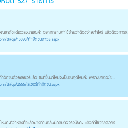
้งหมด
327
รายการ
ณขาตั้งแต่เอวลงมาเลยค่ะ อยากทราบค่าใช้จ่ายว่าต้องจ่ายเท่าไหร่ แล้วต้อวการล.
com
/th/qa/13898/กำจัดขนถาวร.aspx
กำจัดขน
ด้วยเลเซอร์แล้ว ขนที่ขึ้นมาใหม่จะเป็นขนคุดไหมค่ะ เพราะปกติจะใช...
com
/th/qa/2555/เลเซอร์กำจัดขน.aspx
ไหนคะที่ว่าหลังทำแล้วบางท่านกลับมีกลิ่นตัวจริงมั๊ยคะ แล้วค่าใช้จ่ายต่อครั...