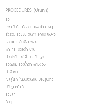
PROCEDURES (ปัญหา)
สิว
แผลเป็นสิว คีลอยด์ แผลเป็นต่างๆ
ริ้วรอย รอยย่น ตีนกา ยกกระชับผิว
รอยแดง เส้นเลือดฟอย
ฝ้า กระ รอยดำ ปาน
ต่อมไขมัน ไฝ ขี้แมลงวัน หูด
ร่องแก้ม ร่องน้ำตา แก้มตอบ
กำจัดขน
เชลลูไลท์ ไขมันส่วนเกิน ปรับรูปร่าง
ปรับรูปหน้าเรียว
รอยสัก
อื่นๆ