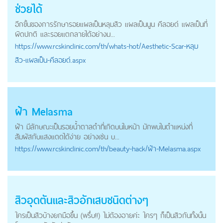
ช่วยได้
อีกขั้นของการรักษารอยแผลเป็นหลุมสิว แผลเป็นนูน คีลอยด์ แผลเป็นที่
ผิดปกติ และรอยแตกลายได้อย่างม...
https://
www.rcskinclinic.com
/th/whats-hot/Aesthetic-Scar-หลุม
สิว-แผลเป็น-คีลอยด์.aspx
ฝ้า Melasma
ฝ้า มีลักษณะเป็นรอยน้ำตาลดำที่เกิดบนใบหน้า มักพบในตำแหน่งที่
สัมผัสกับแสงแดดได้ง่าย อย่างเช่น บ...
https://
www.rcskinclinic.com
/th/beauty-hack/ฝ้า-Melasma.aspx
สิวอุดตันและสิวอักเสบชนิดต่างๆ
ใครเป็นสิวบ้างยกมือขึ้น (พรึ่บ!!) ไม่ต้องอายค่ะ ใครๆ ก็เป็นสิวกันทั้งนั้น