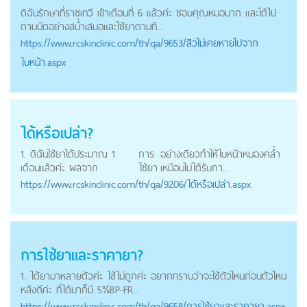
ดิฉันรักษาที่ราชเทวี เข้าเดือนที่ 6 แล้วค่ะ ชอบคุณหมอมาก และได้ไป
ตามนัดอย่างสม่ำเสมอและใช้ยาตามที...
https://
www.rcskinclinic.com
/th/qa/9653/สิวไม่เคยหายไปจาก
ใบหน้า.aspx
ได้หรือเปล่า?
1. ดิฉันใช้ยาได้ประมาณ 1
การ
อย่างเดียวทำให้ใบหน้าหมองคล้ำ
เดือนแล้วค่ะ ผลจาก
ใช้ยา
เหมือนไม่ได้รับกา...
https://
www.rcskinclinic.com
/th/qa/9206/ได้หรือเปล่า.aspx
การใช้ยา
และราคายา?
1. ได้ยามาหลายตัวค่ะ ใช้ไม่ถูกค่ะ อยากทราบว่าจะใช้ตัวไหนก่อนตัวไหน
หลังดีค่ะ ที่ได้มาก็มี 5%BP-FR...
https://
www.rcskinclinic.com
/th/qa/9658/การใช้ยาและราคายา.aspx