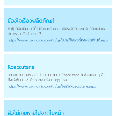
ข้องใจเรื่องผลิตภัณฑ์
ข้อ1) ดิฉันเป็นคนไข้ที่ได้รับการรักษาและมีประวัติที่ราชเทวีคลินิกแล้วน่ะ
ค่ะ ทราบแล้วว่าในการซื...
https://
www.rcskinclinic.com
/th/qa/9512/ข้องใจเรื่องผลิตภัณฑ์.aspx
Roaccutane
อยากถามคุณหมอว่า 1. ทำไมทานยา Roaccutane ในช่วงแรก ๆ สิว
ถึงเห่อขึ้นมา 2. สิวของผมเห่อมากๆๆ (หล...
https://
www.rcskinclinic.com
/th/qa/6929/Roaccutane.aspx
สิวไม่เคยหายไปจากใบหน้า