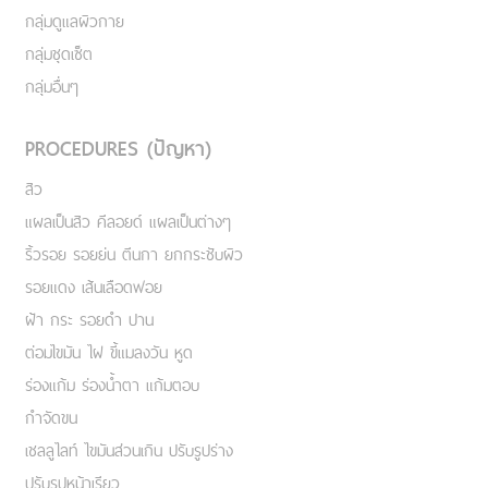
กลุ่มดูแลผิวกาย
กลุ่มชุดเซ็ต
กลุ่มอื่นๆ
PROCEDURES (ปัญหา)
สิว
แผลเป็นสิว คีลอยด์ แผลเป็นต่างๆ
ริ้วรอย รอยย่น ตีนกา ยกกระชับผิว
รอยแดง เส้นเลือดฟอย
ฝ้า กระ รอยดำ ปาน
ต่อมไขมัน ไฝ ขี้แมลงวัน หูด
ร่องแก้ม ร่องน้ำตา แก้มตอบ
กำจัดขน
เชลลูไลท์ ไขมันส่วนเกิน ปรับรูปร่าง
ปรับรูปหน้าเรียว