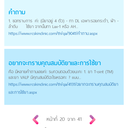
คำถาม
1. ขอทราบ
การ
ค่ะ (มียาอยู่ 4 ตัว) - ทา DL เฉพาะรอยกระดำ, ฝ้า -
ลำดับ
ใช้ยา
จากนั้นทา Lax-1 หรือ AH...
https://
www.rcskinclinic.com
/th/qa/9041/คำถาม.aspx
อยากจะทราบคุณสมบัติยาและ
การใช้ยา
คือ มีหลายคำถามเลยค่ะ รบกวนตอบด้วยนะคะ 1. ยา T-oint (TM)
และยา VALP มีคุณสมบัติอะไรเหรอคะ ? แบบ...
https://
www.rcskinclinic.com
/th/qa/4131/อยากจะทราบคุณสมบัติยา
และการใช้ยา.aspx
หน้าที่
20
จาก
41