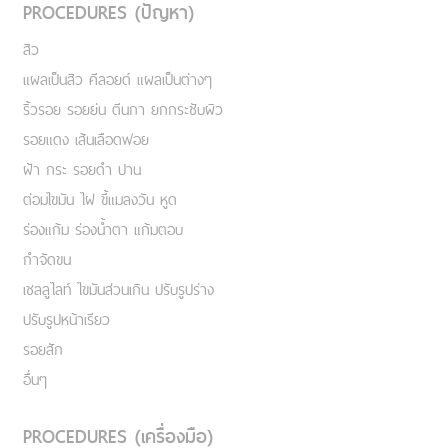
PROCEDURES (ปัญหา)
สิว
แผลเป็นสิว คีลอยด์ แผลเป็นต่างๆ
ริ้วรอย รอยย่น ตีนกา ยกกระชับผิว
รอยแดง เส้นเลือดฟอย
ฝ้า กระ รอยดำ ปาน
ต่อมไขมัน ไฝ ขี้แมลงวัน หูด
ร่องแก้ม ร่องน้ำตา แก้มตอบ
กำจัดขน
เชลลูไลท์ ไขมันส่วนเกิน ปรับรูปร่าง
ปรับรูปหน้าเรียว
รอยสัก
อื่นๆ
PROCEDURES (เครื่องมือ)