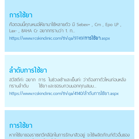
การใช้ยา
คือตอนนี้คุณหมอให้ยามาใช้หลายตัว มี Sebex+ , Cm , Epo LP ,
Lax- , 8AHA Cr อยากทราบว่า 1. ท...
https://
www.rcskinclinic.com
/th/qa/9749/
การใช้ยา
.aspx
ลำดับ
การใช้ยา
สวัสดีค่ะ อยาก
การ
ในช่วงเช้าและเย็นค่ะ ว่าต้องทาตัวไหนก่อนหลัง
ทราบลำดับ
ใช้ยา
และขอรบกวนบอกคุณสมบ...
https://
www.rcskinclinic.com
/th/qa/4140/ลำดับการใช้ยา.aspx
การใช้ยา
หากใช้ยาของราชเทวีคลีนิกในการรักษาสิวอยู่ จะใช้ผลิตภัณฑ์ตัวอื่นของ