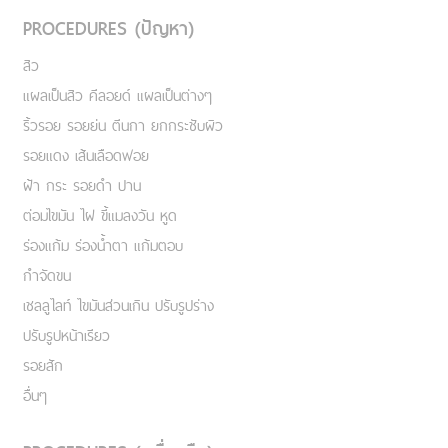
PROCEDURES (ปัญหา)
สิว
แผลเป็นสิว คีลอยด์ แผลเป็นต่างๆ
ริ้วรอย รอยย่น ตีนกา ยกกระชับผิว
รอยแดง เส้นเลือดฟอย
ฝ้า กระ รอยดำ ปาน
ต่อมไขมัน ไฝ ขี้แมลงวัน หูด
ร่องแก้ม ร่องน้ำตา แก้มตอบ
กำจัดขน
เชลลูไลท์ ไขมันส่วนเกิน ปรับรูปร่าง
ปรับรูปหน้าเรียว
รอยสัก
อื่นๆ