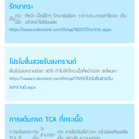
รักษากระ
กระ
ที่หน้า เม็ดเล็กๆ รักษายังงัยคะ ราคาประมาณเท่าไหร่คะ เป็น
เป็น
เนื้อ
แล้วหน้าไม่เรียบเลย
https://
www.rcskinclinic.com
/th/qa/18201/รักษากระ.aspx
โปรโมชั่นสวยรับสงกรานต์
เห็นโปรสงกรานต์ลด 30% ถ้าไปให้จี้
กระเนื้อ
ที่หน้าออก ลดไหมคะ
https://
www.rcskinclinic.com
/th/qa/17693/โปรโมชั่นสวยรับ
สงกรานต์.aspx
การแต้มกรด TCA ที่
กระเนื้อ
จะ
การแต้มกรด
กระ
กระ
หายไปจริงรึป่าวคะ แล้วมีผลดีผลเสีย
สามารถ
TCA ที่
เนื้อ
เนื้อ
อย่างไร ความแตกต...