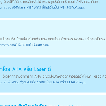
่ มี
LASER
ที่รักษากระลึกหรือไม่ เพราะทุกวันนี้ทำทรีทเมนท์ AHA ทุกอาทิตย์...
com
/th/qa/511/
laser
-ที่รักษากระลึกแล้วไม่เป็นแผลหลังรักษา.aspx
นนี้แผลแห้งแล้วเหลือแต่รอยดำ แดง ตอนนี้รอยดำแดงเริ่มจางลง แต่แผลที่เป็นรอ..
com
/th/qa/8217/อยากทำ-
Laser
.aspx
กษาโดย AHA หรืฮ
Laser
ดี
งค่ะ จึงอยากทราบว่าการทำ AHA จะช่วยให้ปัญหาดังกล่าวลดลงได้ไหมคะ หรือจะคว
com
/th/qa/9667/รูขุมขนกว้าง-รักษาโดย-AHA-หรืฮ-
Laser
-ดี.aspx