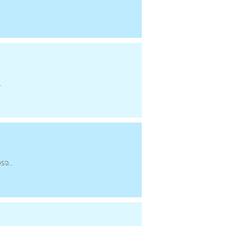
.
รจ...