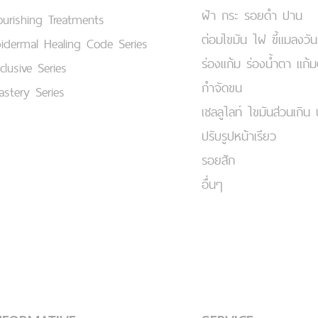
ฝ้า กระ รอยดำ ปาน
urishing Treatments
ต่อมไขมัน ไฝ ขี้แมลงวัน
idermal Healing Code Series
ร่องแก้ม ร่องน้ำตา แก้
clusive Series
กำจัดขน
stery Series
เชลลูไลท์ ไขมันส่วนเกิน 
ปรับรูปหน้าเรียว
รอยสัก
อื่นๆ