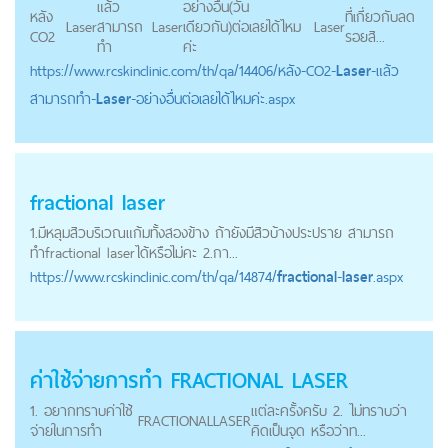
แล้ว
อย่างอื่น(วัน
หลัง
ที่เกี่ยวกับลด
Laser
สามารถ
Laser
เดียวกัน)ต่อเลยได้ไหม
Laser
CO2
รอยสิ...
ทำ
ค่ะ
https://
www.rcskinclinic.com
/th/qa/14406/หลัง-CO2-
Laser
-แล้ว
สามารถทำ-
Laser
-อย่างอื่นต่อเลยได้ไหมค่ะ.aspx
fractional
laser
1.มีหลุมสิวบริเวณแก้มทั้งสองข้าง ถ้ายังมีสิวบ้างประปราย สามารถ
ทำfractional laserได้หรือไม่คะ 2.กา...
https://
www.rcskinclinic.com
/th/qa/14874/
fractional
-
laser
.aspx
ค่าใช้จ่ายการทำ
FRACTIONAL
LASER
1. อยากทราบค่าใช้
แต่ละครั้งครับ 2. ไม่ทราบว่า
FRACTIONAL
LASER
จ่ายในการทำ
คิดเป็นจุด หรือว่าท...