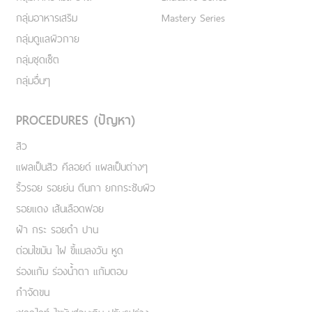
กลุ่มอาหารเสริม
Mastery Series
กลุ่มดูแลผิวกาย
กลุ่มชุดเซ็ต
กลุ่มอื่นๆ
PROCEDURES (ปัญหา)
สิว
แผลเป็นสิว คีลอยด์ แผลเป็นต่างๆ
ริ้วรอย รอยย่น ตีนกา ยกกระชับผิว
รอยแดง เส้นเลือดฟอย
ฝ้า กระ รอยดำ ปาน
ต่อมไขมัน ไฝ ขี้แมลงวัน หูด
ร่องแก้ม ร่องน้ำตา แก้มตอบ
กำจัดขน