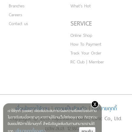
Branches
What's Hot
Careers
SERVICE
Contact us
Online Shop
How To Payment
Track Your Order
RC Club | Member
x
เงื่อนไขการใช้งาน
|
ความเป็นส่วนตัว
|
นโยบายคุกกี้
เราใช้คุกกี้ (cookie) เพื่อเพิ่มประสบการณ์และความพึงพอใจของท่าน
Copyright © 2019 Rajdhevee Holistic Clinic Co., Ltd.
ในการรับชมเนื้อหาต่างๆ หากท่านใช้งานเว็บไซต์ของเราต่อ ถือว่าท่าน
ยินยอมให้มีการใช้งานคุกกี้ สำหรับข้อมูลเพิ่มเติมท่านสามารถอ่านได้
ฆสพ.สบส. 1238/2562
นโยบายคุกกี้ของเรา
จาก