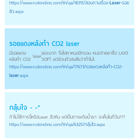
https://
www.rcskinclinic.com
/th/qa/18315/สอบถามเรื่อง-
Laser
-รอย
สิว.aspx
รอยแดงหลังทำ CO2
laser
มีรอยแดง
เยอะมาก จึงไปหาหมออีกรอบ หมอจ่ายยาชื่อ LAX3
laser
หลังทำ CO2
SOFT แต่ส่วนตัวสงสัยว่าทำไมไ...
https://
www.rcskinclinic.com
/th/qa/17673/รอยแดงหลังทำ-CO2-
laser
.aspx
กลุ้มใจ - -*
ถ้าไม่ใช้การจี้หรือLaser สิวหิน แต่เป็นการแต้มน้ำยา จะเห็นในกี่วัน???
https://
www.rcskinclinic.com
/th/qa/6325/กลุ้มใจ.aspx