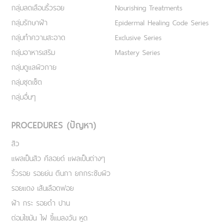
กลุ่มลดเลือนริ้วรอย
Nourishing Treatments
กลุ่มรักษาฝ้า
Epidermal Healing Code Series
กลุ่มทำความสะอาด
Exclusive Series
กลุ่มอาหารเสริม
Mastery Series
กลุ่มดูแลผิวกาย
กลุ่มชุดเซ็ต
กลุ่มอื่นๆ
PROCEDURES (ปัญหา)
สิว
แผลเป็นสิว คีลอยด์ แผลเป็นต่างๆ
ริ้วรอย รอยย่น ตีนกา ยกกระชับผิว
รอยแดง เส้นเลือดฟอย
ฝ้า กระ รอยดำ ปาน
ต่อมไขมัน ไฝ ขี้แมลงวัน หูด