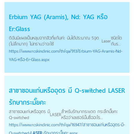
Erbium YAG (Aramis), Nd: YAG หรือ
Er:Glass
ดิฉันมีแผลเป็นหลุมจากสิวที่แก้มค่ะ นับได้ประมาณ 5จุด
ชนิดใด
Laser
(ไม่ลึกมาก) ไม่ทราบว่าจะใช้
กับร...
https://
www.rcskinclinic.com
/th/qa/913/Erbium-YAG-Aramis-Nd-
YAG-หรือ-Er-Glass.aspx
สาขาขอนแก่นหรืออุดร มี Q-switched
LASER
รักษากระมั๊ยคะ
สาขาขอนแก่นหรืออุดร มี
สำหรับรักษากระแดด กระลึกมั๊ยคะ
LASER
Q-switched
หรือว่าเลเซอร์นั้นชื่ออะไร...
https://
www.rcskinclinic.com
/th/qa/16947/สาขาขอนแก่นหรืออุดร-มี-
Q-switched-
LASER
-รักษากระมั๊ยคะ.aspx