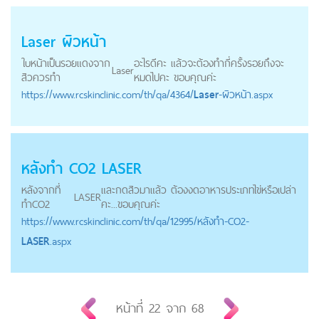
Laser
ผิวหน้า
ใบหน้าเป็นรอยแดงจาก
อะไรดีคะ แล้วจะต้องทำกี่ครั้งรอยถึงจะ
Laser
สิวควรทำ
หมดไปคะ ขอบคุณค่ะ
https://
www.rcskinclinic.com
/th/qa/4364/
Laser
-ผิวหน้า.aspx
หลังทำ CO2
LASER
หลังจากที่
และกดสิวมาแล้ว ต้องงดอาหารประเภทไข่หรือเปล่า
LASER
ทำCO2
คะ...ขอบคุณค่ะ
https://
www.rcskinclinic.com
/th/qa/12995/หลังทำ-CO2-
LASER
.aspx
หน้าที่
22
จาก
68