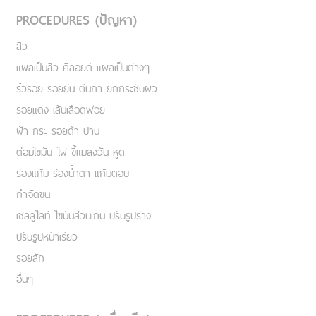
PROCEDURES (ปัญหา)
สิว
แผลเป็นสิว คีลอยด์ แผลเป็นต่างๆ
ริ้วรอย รอยย่น ตีนกา ยกกระชับผิว
รอยแดง เส้นเลือดฟอย
ฝ้า กระ รอยดำ ปาน
ต่อมไขมัน ไฝ ขี้แมลงวัน หูด
ร่องแก้ม ร่องน้ำตา แก้มตอบ
กำจัดขน
เชลลูไลท์ ไขมันส่วนเกิน ปรับรูปร่าง
ปรับรูปหน้าเรียว
รอยสัก
อื่นๆ