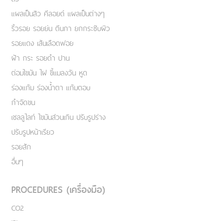
แผลเป็นสิว คีลอยด์ แผลเป็นต่างๆ
ริ้วรอย รอยย่น ตีนกา ยกกระชับผิว
รอยแดง เส้นเลือดฟอย
ฝ้า กระ รอยดำ ปาน
ต่อมไขมัน ไฝ ขี้แมลงวัน หูด
ร่องแก้ม ร่องน้ำตา แก้มตอบ
กำจัดขน
เชลลูไลท์ ไขมันส่วนเกิน ปรับรูปร่าง
ปรับรูปหน้าเรียว
รอยสัก
อื่นๆ
PROCEDURES (เครื่องมือ)
CO2