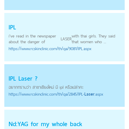
IPL
i've read in the newspaper
with thai girls. They said
LASER
about the danger of
that women who ...
https://
www.rcskinclinic.com
/th/qa/9081/IPL.aspx
IPL
Laser
?
อยากทราบว่า สาขาเชียงใหม่ มี ipl หรือเปล่าคะ
https://
www.rcskinclinic.com
/th/qa/2845/IPL-
Laser
.aspx
Nd:YAG for my whole back