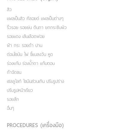
สิว
แผลเป็นสิว คีลอยด์ แผลเป็นต่างๆ
ริ้วรอย รอยย่น ตีนกา ยกกระชับผิว
รอยแดง เส้นเลือดฟอย
ฝ้า กระ รอยดำ ปาน
ต่อมไขมัน ไฝ ขี้แมลงวัน หูด
ร่องแก้ม ร่องน้ำตา แก้มตอบ
กำจัดขน
เชลลูไลท์ ไขมันส่วนเกิน ปรับรูปร่าง
ปรับรูปหน้าเรียว
รอยสัก
อื่นๆ
PROCEDURES (เครื่องมือ)