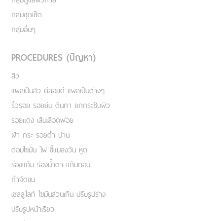
กลุ่มชุดเซ็ต
กลุ่มอื่นๆ
PROCEDURES (ปัญหา)
สิว
แผลเป็นสิว คีลอยด์ แผลเป็นต่างๆ
ริ้วรอย รอยย่น ตีนกา ยกกระชับผิว
รอยแดง เส้นเลือดฟอย
ฝ้า กระ รอยดำ ปาน
ต่อมไขมัน ไฝ ขี้แมลงวัน หูด
ร่องแก้ม ร่องน้ำตา แก้มตอบ
กำจัดขน
เชลลูไลท์ ไขมันส่วนเกิน ปรับรูปร่าง
ปรับรูปหน้าเรียว