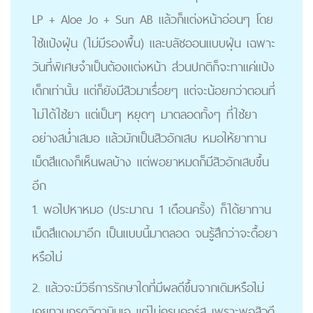
LP + Aloe Jo + Sun AB แล้วก็แต่งหน้าอ่อนๆ โดย
ใช้แป้งฝุ่น (ไม่มีรองพื้น) และบลัชออนแบบฝุ่น เฉพาะ
วันที่พิเศษจำเป็นต้องแต่งหน้า ส่วนปกติก็จะทาแค่แป้ง
เด็กเท่านั้น แต่ก็ยังมีสิวมาเรื่อยๆ แต่จะน้อยกว่าตอนที่
ไม่ได้ใช้ยา แต่เป็นๆ หยุดๆ มาตลอดทั้งๆ ที่ใช้ยา
อย่างสม่ำเสมอ แล้วมักเป็นสิวอักเสบ หมอให้ยาทาน
เม็ดสีแดงก็เห็นผลบ้าง แต่พอยาหมดก็มีสิวอักเสบขึ้น
อีก
1. พอไปหาหมอ (ประมาณ 1 เดือนครั้ง) ก็ได้ยาทาน
เม็ดสีแดงมาอีก เป็นแบบนี้มาตลอด จนรู้สึกว่าจะดื้อยา
หรือไม่
2. แล้วจะมีวิธีการรักษาใดที่มีผลดีขึ้นจากเดิมหรือไม่
เคยทานกรดวิตามินเอ แต่ไม่ครบคอร์ส เพราะพอสิวดี