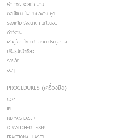
ฝ้า กระ รอยดำ ปาน
ต่อมไขมัน ไฝ ขี้แมลงวัน หูด
ร่องแก้ม ร่องน้ำตา แก้มตอบ
กำจัดขน
เชลลูไลท์ ไขมันส่วนเกิน ปรับรูปร่าง
ปรับรูปหน้าเรียว
รอยสัก
อื่นๆ
PROCEDURES (เครื่องมือ)
CO2
IPL
ND:YAG LASER
Q-SWITCHED LASER
FRACTIONAL LASER