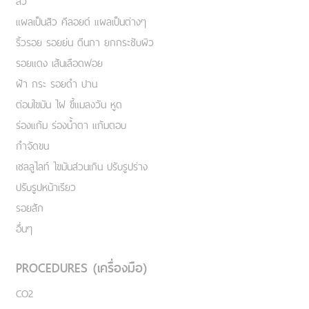
สิว
แผลเป็นสิว คีลอยด์ แผลเป็นต่างๆ
ริ้วรอย รอยย่น ตีนกา ยกกระชับผิว
รอยแดง เส้นเลือดฟอย
ฝ้า กระ รอยดำ ปาน
ต่อมไขมัน ไฝ ขี้แมลงวัน หูด
ร่องแก้ม ร่องน้ำตา แก้มตอบ
กำจัดขน
เชลลูไลท์ ไขมันส่วนเกิน ปรับรูปร่าง
ปรับรูปหน้าเรียว
รอยสัก
อื่นๆ
PROCEDURES (เครื่องมือ)
CO2