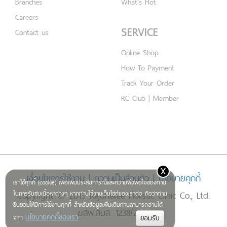
Branches
What's Hot
Careers
SERVICE
Contact us
Online Shop
How To Payment
Track Your Order
RC Club | Member
x
เงื่อนไขการใช้งาน
|
ความเป็นส่วนตัว
|
นโยบายคุกกี้
เราใช้คุกกี้ (cookie) เพื่อเพิ่มประสบการณ์และความพึงพอใจของท่าน
Copyright © 2019 Rajdhevee Holistic Clinic Co., Ltd.
ในการรับชมเนื้อหาต่างๆ หากท่านใช้งานเว็บไซต์ของเราต่อ ถือว่าท่าน
ยินยอมให้มีการใช้งานคุกกี้ สำหรับข้อมูลเพิ่มเติมท่านสามารถอ่านได้
ฆสพ.สบส. 1238/2562
นโยบายคุกกี้ของเรา
จาก