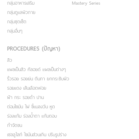
กลุ่มอาหารเสริม
Mastery Series
กลุ่มดูแลผิวกาย
กลุ่มชุดเซ็ต
กลุ่มอื่นๆ
PROCEDURES (ปัญหา)
สิว
แผลเป็นสิว คีลอยด์ แผลเป็นต่างๆ
ริ้วรอย รอยย่น ตีนกา ยกกระชับผิว
รอยแดง เส้นเลือดฟอย
ฝ้า กระ รอยดำ ปาน
ต่อมไขมัน ไฝ ขี้แมลงวัน หูด
ร่องแก้ม ร่องน้ำตา แก้มตอบ
กำจัดขน
เชลลูไลท์ ไขมันส่วนเกิน ปรับรูปร่าง