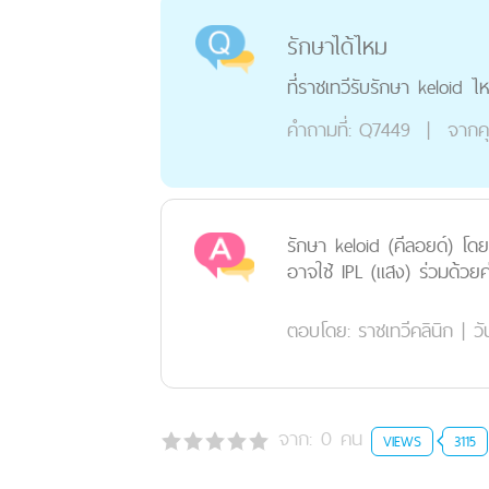
รักษาได้ไหม
ที่ราชเทวีรับรักษา keloid 
คำถามที่:
Q7449
|
จากค
รักษา keloid (คีลอยด์) โ
อาจใช้ IPL (แสง) ร่วมด้วยค
ตอบโดย:
ราชเทวีคลินิก
|
วั
จาก:
0
คน
VIEWS
3115