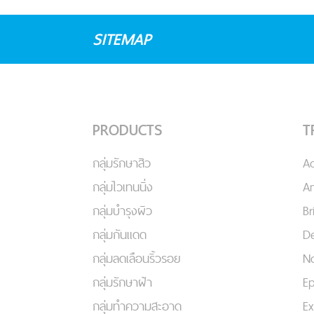
SITEMAP
PRODUCTS
T
กลุ่มรักษาสิว
A
กลุ่มไวเทนนิ่ง
An
กลุ่มบำรุงผิว
Br
กลุ่มกันแดด
De
กลุ่มลดเลือนริ้วรอย
No
กลุ่มรักษาฝ้า
Ep
กลุ่มทำความสะอาด
Ex