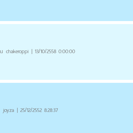
ุณ
chakeroppi
|
13/10/2558 0:00:00
ณ
joyza
|
25/12/2552 8:28:37