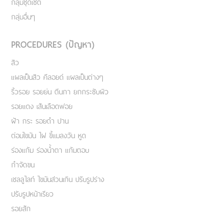
กลุ่มชุดเซ็ต
กลุ่มอื่นๆ
PROCEDURES (ปัญหา)
สิว
แผลเป็นสิว คีลอยด์ แผลเป็นต่างๆ
ริ้วรอย รอยย่น ตีนกา ยกกระชับผิว
รอยแดง เส้นเลือดฟอย
ฝ้า กระ รอยดำ ปาน
ต่อมไขมัน ไฝ ขี้แมลงวัน หูด
ร่องแก้ม ร่องน้ำตา แก้มตอบ
กำจัดขน
เชลลูไลท์ ไขมันส่วนเกิน ปรับรูปร่าง
ปรับรูปหน้าเรียว
รอยสัก