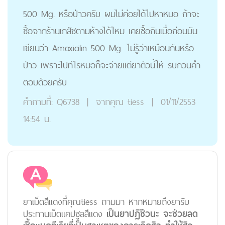
500 Mg. หรือป่าวครับ ผมไม่ค่อยได้ไปหาหมอ ถ้าจะ
ซื้อจากร้านเภสัชตามห้างได้ไหม เคยซื้อกินเมื่อก่อนมัน
เขียนว่า Amoxicilin 500 Mg. ไม่รู้ว่าเหมือนกันหรือ
ป่าว เพราะไปทีไรหมอก็จะจ่ายแต่ยาตัวนี้ให้ รบกวนคำ
ตอบด้วยครับ
คำถามที่:
Q6738
|
จากคุณ
tiess
|
01/11/2553
14:54 น.
ยาเม็ดสีแดงที่คุณtiess ถามมา หากหมายถึงยารับ
ประทานเม็ดแคปซูลสีแดง
เป็นยาปฎิชีวนะ จะช่วยลด