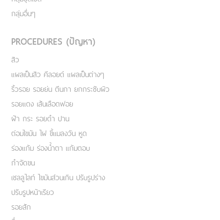
กลุ่มอื่นๆ
PROCEDURES (ปัญหา)
สิว
แผลเป็นสิว คีลอยด์ แผลเป็นต่างๆ
ริ้วรอย รอยย่น ตีนกา ยกกระชับผิว
รอยแดง เส้นเลือดฟอย
ฝ้า กระ รอยดำ ปาน
ต่อมไขมัน ไฝ ขี้แมลงวัน หูด
ร่องแก้ม ร่องน้ำตา แก้มตอบ
กำจัดขน
เชลลูไลท์ ไขมันส่วนเกิน ปรับรูปร่าง
ปรับรูปหน้าเรียว
รอยสัก