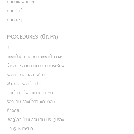
กลุ่มดูแลผิวกาย
กลุ่มชุดเซ็ต
กลุ่มอื่นๆ
PROCEDURES (ปัญหา)
สิว
แผลเป็นสิว คีลอยด์ แผลเป็นต่างๆ
ริ้วรอย รอยย่น ตีนกา ยกกระชับผิว
รอยแดง เส้นเลือดฟอย
ฝ้า กระ รอยดำ ปาน
ต่อมไขมัน ไฝ ขี้แมลงวัน หูด
ร่องแก้ม ร่องน้ำตา แก้มตอบ
กำจัดขน
เชลลูไลท์ ไขมันส่วนเกิน ปรับรูปร่าง
ปรับรูปหน้าเรียว